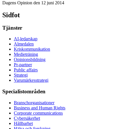
Dagens Opinion den 12 juni 2014
Sidfot
Tjänster
AI-ledarskap
Almedalen
Kris­kommunikation
Medieträning
Opinionsbildning
Pr-partner
Public affairs
Strategi
Varumärkesstrategi
Specialistområden
Branschorganisationer
Business and Human Rights
Corporate communications
Cybersäkerhet
Hållbarhet
Hälsa och forskning