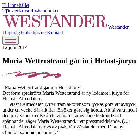
Till innehållet
Tjänster
Kurser
Pr-handboken
Westander
Uppdrag
Jobba hos oss
Kontakt
12 juni 2014
Maria Wetterstrand går in i Hetast-juryn
”Maria Wetterstrand går in i Hetast-juryn
Det förra språkröret Maria Wetterstrand är ny ledamot i juryn för
Hetast i Almedalen.
– Hetast i Almedalen lyfter fram aktörer som lyckas göra ett avtryck
under en vecka där allt fler försöker göra sig hörda. Att få vara med i
den jury som ska utse årets vinnare känns både hedrande och
spännande, säger Maria Wetterstrand, i ett pressmeddelande. (…)
Hetast i Almedalen drivs av pr-byrån Westander med Dagens
Opinion som mediepartner.”