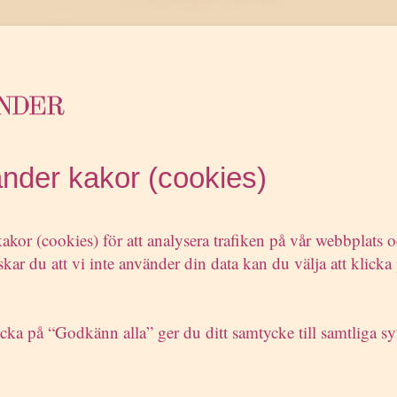
pp till Westander
artiets stabschef Paulo Silva, som ansvarat för partiet
dsföring och kommunikation under valet, återvänder 
der.
pr-konsult kan jag fortsätta jobba med viktiga
lsfrågor, gärna i ett nära samarbete med näringslivet.
änder kakor (cookies)
ka till Westander kändes som ett naturligt val, inte min
om byrån står för öppen lobbying och ett eget engage
akor (cookies) för att analysera trafiken på vår webbplats 
gorna, säger Paulo Silva i ett pressmeddelande.
kar du att vi inte använder din data kan du välja att klicka 
Silva jobbade på Westander mellan 2007 och 2008, 
des tillbaka till Miljöpartiet för att jobba med
panjen.”
cka på “Godkänn alla” ger du ditt samtycke till samtliga sy
media.se den 27 september 2010