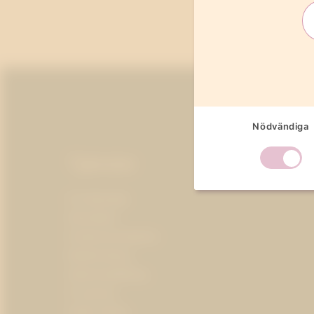
Sidfot
Nödvändiga
Tjänster
AI-ledarskap
Almedalen
Kris­kommunikation
Medieträning
Opinionsbildning
Pr-partner
Public affairs