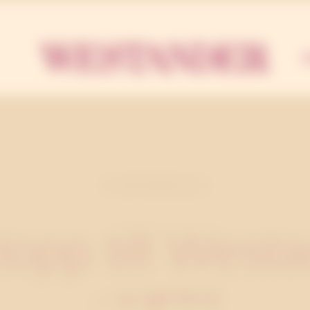
Westa
U
27 SEPTEMBER 2010
opp till West