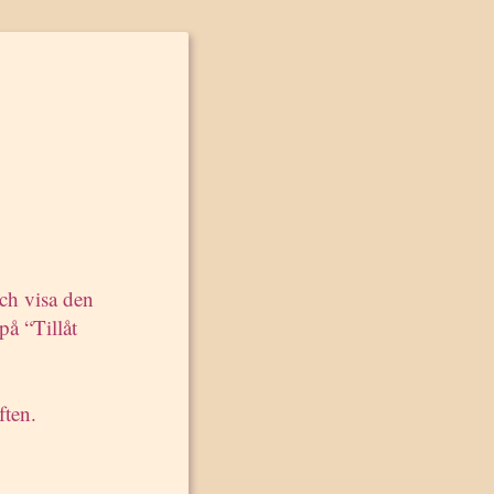
s
till
 Att gå
st
mang i
och visa den
på “Tillåt
men
ften.