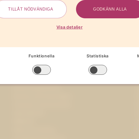
TILLÅT NÖDVÄNDIGA
GODKÄNN ALLA
Visa detaljer
Funktionella
Statistiska
Specialistområden
Branschorganisationer
O
Business and Human Rights
P
Corporate communications
P
Cybersäkerhet
O
Hållbarhet
J
Hälsa och forskning
P
Insamlingsorganisationer
K