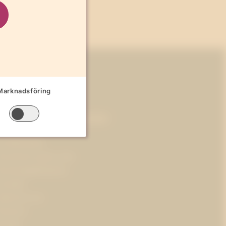
Marknadsföring
Mer om Westander
m Westander
renumerera på pr-tips
ersonuppgiftspolicy
m kakor
obba hos oss
ressrum
ontakt