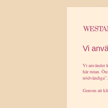
”MP-to
Miljöp
markna
Westan
– Som 
samhäl
Vi anv
tillba
efters
Vi använder k
sakfrå
här rutan. Öns
Paulo 
nödvändiga”.
plocka
valkam
Genom att kli
Dagens