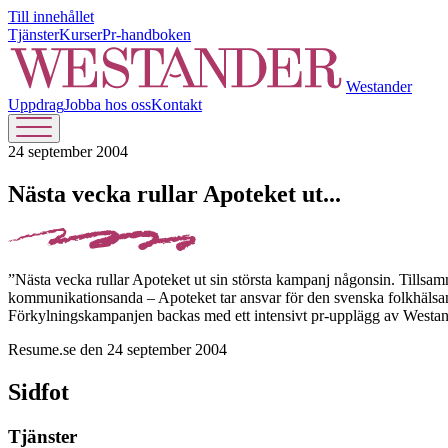
Till innehållet
Tjänster
Kurser
Pr-handboken
Westander
Uppdrag
Jobba hos oss
Kontakt
24 september 2004
Nästa vecka rullar Apoteket ut...
”Nästa vecka rullar Apoteket ut sin största kampanj någonsin. Till
kommunikationsanda – Apoteket tar ansvar för den svenska folkhälsa
Förkylningskampanjen backas med ett intensivt pr-upplägg av Westan
Resume.se den 24 september 2004
Sidfot
Tjänster