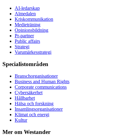
AI-ledarskap
Almedalen
Kris­kommunikation
Medieträning
Opinionsbildning
Pr-partner
Public affairs
Strategi
Varumärkesstrategi
Specialistområden
Branschorganisationer
Business and Human Rights
Corporate communications
Cybersäkerhet
Hållbarhet
Hälsa och forskning
Insamlingsorganisationer
Klimat och energi
Kultur
Mer om Westander