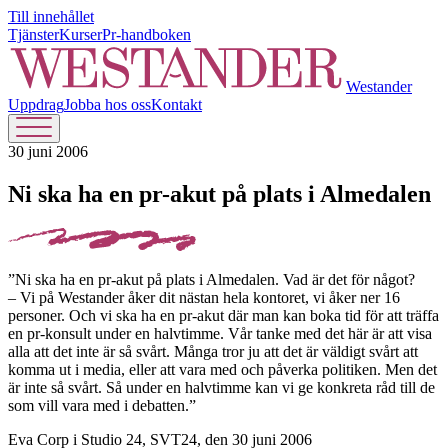
Till innehållet
Tjänster
Kurser
Pr-handboken
Westander
Uppdrag
Jobba hos oss
Kontakt
30 juni 2006
Ni ska ha en pr-akut på plats i Almedalen
”Ni ska ha en pr-akut på plats i Almedalen. Vad är det för något?
– Vi på Westander åker dit nästan hela kontoret, vi åker ner 16
personer. Och vi ska ha en pr-akut där man kan boka tid för att träffa
en pr-konsult under en halvtimme. Vår tanke med det här är att visa
alla att det inte är så svårt. Många tror ju att det är väldigt svårt att
komma ut i media, eller att vara med och påverka politiken. Men det
är inte så svårt. Så under en halvtimme kan vi ge konkreta råd till de
som vill vara med i debatten.”
Eva Corp i Studio 24, SVT24, den 30 juni 2006