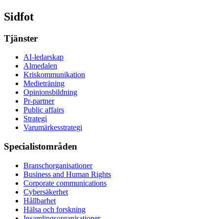
Sidfot
Tjänster
AI-ledarskap
Almedalen
Kris­kommunikation
Medieträning
Opinionsbildning
Pr-partner
Public affairs
Strategi
Varumärkesstrategi
Specialistområden
Branschorganisationer
Business and Human Rights
Corporate communications
Cybersäkerhet
Hållbarhet
Hälsa och forskning
Insamlingsorganisationer