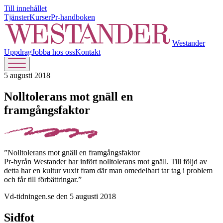
Till innehållet
Tjänster
Kurser
Pr-handboken
Westander
Uppdrag
Jobba hos oss
Kontakt
5 augusti 2018
Nolltolerans mot gnäll en
framgångsfaktor
”Nolltolerans mot gnäll en framgångsfaktor
Pr-byrån Westander har infört nolltolerans mot gnäll. Till följd av
detta har en kultur vuxit fram där man omedelbart tar tag i problem
och får till förbättringar.”
Vd-tidningen.se den 5 augusti 2018
Sidfot