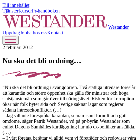
Till innehållet
Tjänster
Kurser
Pr-handboken
Westander
Uppdrag
Jobba hos oss
Kontakt
2 februari 2012
Nu ska det bli ordning…
”Nu ska det bli ordning i svängdörren. Två statliga utredare föreslår
att karantän och större öppenhet ska gälla för ministrar och höga
statstjänstemän som går över till näringslivet. Risken för korruption
ökar när folk byter sida och Sverige saknar lagar som reglerar
sådana intressekonflikter. (…)
– Jag vill inte förespråka karantän, snarare sunt förnuft och gott
omdöme, säger Patrik Westander, vd på pr-byrån Westander som
enligt Dagens Samhälles kartläggning har nio ex-politiker anställda.
(…)
– I vårt företag berättar vi alltid vem vi företräder och redovisar våra