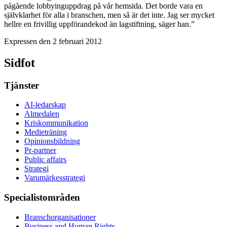
pågående lobbyinguppdrag på vår hemsida. Det borde vara en
självklarhet för alla i branschen, men så är det inte. Jag ser mycket
hellre en frivillig uppförandekod än lagstiftning, säger han.”
Expressen den 2 februari 2012
Sidfot
Tjänster
AI-ledarskap
Almedalen
Kris­kommunikation
Medieträning
Opinionsbildning
Pr-partner
Public affairs
Strategi
Varumärkesstrategi
Specialistområden
Branschorganisationer
Business and Human Rights