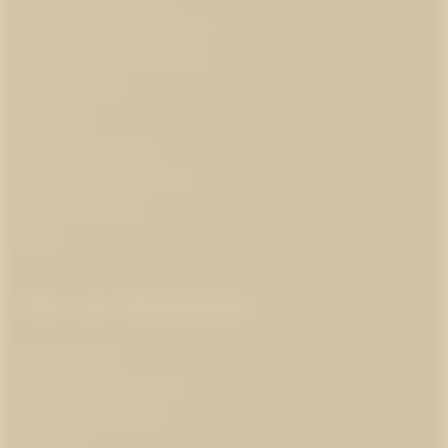
Business and Human Rights
Corporate communications
Cybersäkerhet
Hållbarhet
Hälsa och forskning
Insamlingsorganisationer
Klimat och energi
Kultur
Mer om Westander
Om Westander
Prenumerera på pr-tips
Personuppgiftspolicy
Om kakor