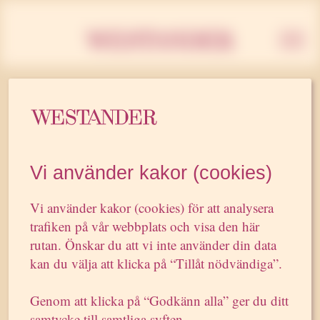
Westan
22 SEPTEMBER 2004
Ny
Vi använder kakor (cookies)
kommunikationsstrategi
gav Apotekets...
Vi använder kakor (cookies) för att analysera
trafiken på vår webbplats och visa den här
rutan. Önskar du att vi inte använder din data
kan du välja att klicka på “Tillåt nödvändiga”.
”Ny kommunikationsstrategi gav Apotekets
Genom att klicka på “Godkänn alla” ger du ditt
sommarkampanjer effekt
samtycke till samtliga syften.