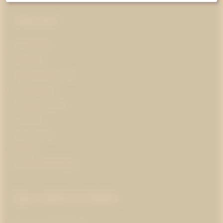
Tjänster
AI-ledarskap
Almedalen
Kris­kommunikation
Medieträning
Opinionsbildning
Pr-partner
Public affairs
Strategi
Varumärkesstrategi
Specialistområden
Branschorganisationer