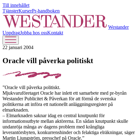
Till innehållet
Tjänster
Kurser
Pr-handboken
Westander
Uppdrag
Jobba hos oss
Kontakt
22 januari 2004
Oracle vill påverka politiskt
”Oracle vill påverka politiskt.
Mjukvaruföretaget Oracle har inlett ett samarbete med pr-byrån
Westander Publicitet & Påverkan för att förmå de svenska
politikerna att införa ett nationellt anläggningsregister på
elmarknaden.
– Elmarknaden saknar idag en central knutpunkt för
informationsutbyte mellan aktörerna. En sådan knutpunkt skulle
undanröja många av dagens problem med krångliga
leverantörsbyten, konkurrenshinder och felaktiga elräkningar, säger
Martin Ljungström, presschef på Oracle.”