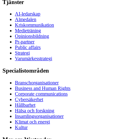
Tjänster
AI-ledarskap
Almedalen
Kris­kommunikation
Medieträning
Opinionsbildning
Pr-partner
Public affairs
Strategi
Varumärkesstrategi
Specialistområden
Branschorganisationer
Business and Human Rights
Corporate communications
Cybersäkerhet
Hållbarhet
Hälsa och forskning
Insamlingsorganisationer
Klimat och energi
Kultur