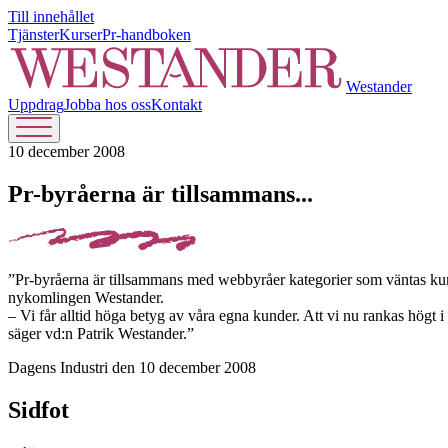
Till innehållet
Tjänster
Kurser
Pr-handboken
Westander
Uppdrag
Jobba hos oss
Kontakt
10 december 2008
Pr-byråerna är tillsammans...
”Pr-byråerna är tillsammans med webbyråer kategorier som väntas kunna
nykomlingen Westander.
– Vi får alltid höga betyg av våra egna kunder. Att vi nu rankas högt 
säger vd:n Patrik Westander.”
Dagens Industri den 10 december 2008
Sidfot