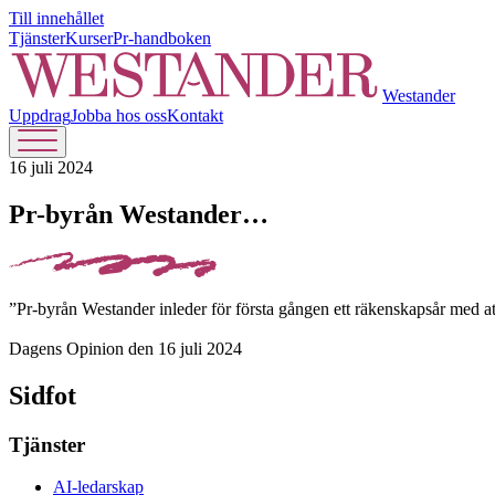
Till innehållet
Tjänster
Kurser
Pr-handboken
Westander
Uppdrag
Jobba hos oss
Kontakt
16 juli 2024
Pr-byrån Westander…
”Pr-byrån Westander inleder för första gången ett räkenskapsår med att
Dagens Opinion den 16 juli 2024
Sidfot
Tjänster
AI-ledarskap