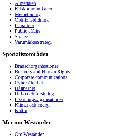
Almedalen
Kris­kommunikation
Medieträning
Opinionsbildning
Pr-partner
Public affairs
Strategi
Varumärkesstrategi
Specialistområden
Branschorganisationer
Business and Human Rights
Corporate communications
Cybersäkerhet
Hållbarhet
Hälsa och forskning
Insamlingsorganisationer
Klimat och energi
Kultur
Mer om Westander
Om Westander