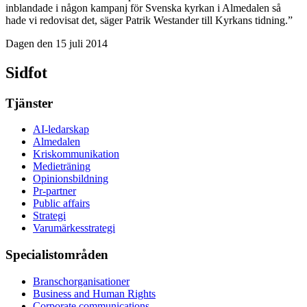
inblandade i någon kampanj för Svenska kyrkan i Almedalen så
hade vi redovisat det, säger Patrik Westander till Kyrkans tidning.”
Dagen den 15 juli 2014
Sidfot
Tjänster
AI-ledarskap
Almedalen
Kris­kommunikation
Medieträning
Opinionsbildning
Pr-partner
Public affairs
Strategi
Varumärkesstrategi
Specialistområden
Branschorganisationer
Business and Human Rights
Corporate communications