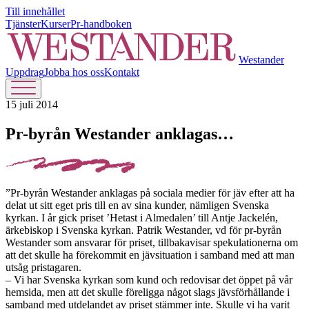
Till innehållet
Tjänster
Kurser
Pr-handboken
Westander
Uppdrag
Jobba hos oss
Kontakt
15 juli 2014
Pr-byrån Westander anklagas…
”Pr-byrån Westander anklagas på sociala medier för jäv efter att ha
delat ut sitt eget pris till en av sina kunder, nämligen Svenska
kyrkan. I år gick priset ’Hetast i Almedalen’ till Antje Jackelén,
ärkebiskop i Svenska kyrkan. Patrik Westander, vd för pr-byrån
Westander som ansvarar för priset, tillbakavisar spekulationerna om
att det skulle ha förekommit en jävsituation i samband med att man
utsåg pristagaren.
– Vi har Svenska kyrkan som kund och redovisar det öppet på vår
hemsida, men att det skulle föreligga något slags jävsförhållande i
samband med utdelandet av priset stämmer inte. Skulle vi ha varit