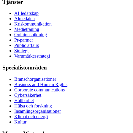
Tjänster
AI-ledarskap
Almedalen
Kris­kommunikation
Medieträning
Opinionsbildning
Pr-partner
Public affairs
Strategi
Varumärkesstrategi
Specialistområden
Branschorganisationer
Business and Human Rights
Corporate communications
Cybersäkerhet
Hållbarhet
Hälsa och forskning
Insamlingsorganisationer
Klimat och energi
Kultur