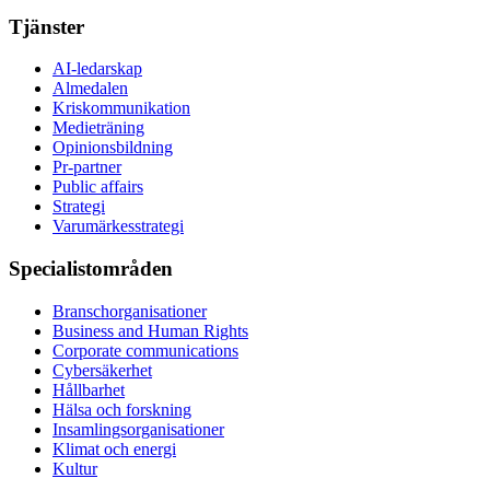
Tjänster
AI-ledarskap
Almedalen
Kris­kommunikation
Medieträning
Opinionsbildning
Pr-partner
Public affairs
Strategi
Varumärkesstrategi
Specialistområden
Branschorganisationer
Business and Human Rights
Corporate communications
Cybersäkerhet
Hållbarhet
Hälsa och forskning
Insamlingsorganisationer
Klimat och energi
Kultur