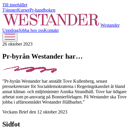
Till innehållet
Tjänster
Kurser
Pr-handboken
Westander
Uppdrag
Jobba hos oss
Kontakt
26 oktober 2023
Pr-byrån Westander har…
”Pr-byrån Westander har anställt Tove Kullenberg, senast
pressekreterare för Socialdemokraterna i Regeringskansliet åt bland
annat klimat- och miljöminister Annika Strandhäll. Tove har tidigare
arbetat som pr-ansvarig på Bonnierförlagen. På Westander ska Tove
jobba i affärsområdet Westander Hållbarhet.”
Veckans Brief den 12 oktober 2023
Sidfot