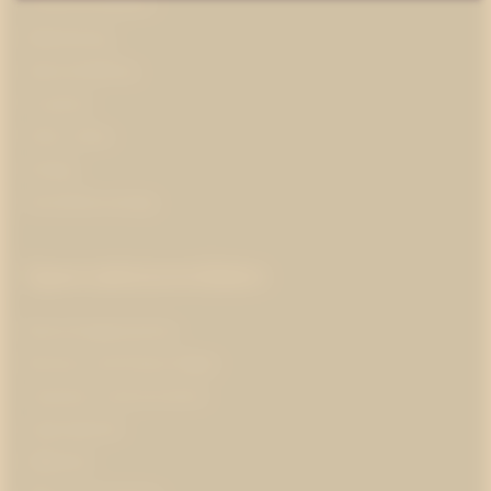
Kris­kommunikation
Medieträning
Opinionsbildning
Pr-partner
Public affairs
Strategi
Varumärkesstrategi
Specialistområden
Branschorganisationer
Business and Human Rights
Corporate communications
Cybersäkerhet
Hållbarhet