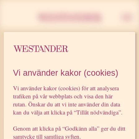
Westan
10 APRIL 2025
Pr-byrån Westander
Vi använder kakor (cookies)
lanserar…
Vi använder kakor (cookies) för att analysera
trafiken på vår webbplats och visa den här
rutan. Önskar du att vi inte använder din data
”Pr-byrån Westander lanserar en ny handbok. Denna
kan du välja att klicka på “Tillåt nödvändiga”.
gång riktad till kommunikationschefer. En handbok
är inte ett nytt grepp för Westander. Årligen
Genom att klicka på “Godkänn alla” ger du ditt
producerar byråns medarbetare handböcker i ämnen
samtycke till samtliga syften.