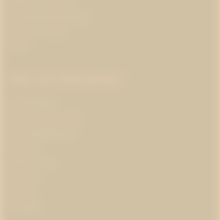
Hälsa och forskning
Insamlingsorganisationer
Klimat och energi
Kultur
Mer om Westander
Om Westander
Prenumerera på pr-tips
Personuppgiftspolicy
Om kakor
Jobba hos oss
Pressrum
Kontakt
In English