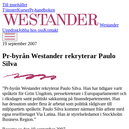
Till innehållet
Tjänster
Kurser
Pr-handboken
Westander
Uppdrag
Jobba hos oss
Kontakt
19 september 2007
Pr-byrån Westander rekryterar Paulo
Silva
”Pr-byrån Westander rekryterar Paulo Silva. Han har tidigare varit
språkrör för Grön Ungdom, pressekreterare i Europaparlamentet och
i riksdagen samt politiskt sakkunnig på finansdepartementet. Han
har dessutom under flera år arbetat som politisk rådgivare till
miljöpartiets språkrör. Paulo Silva kommer närmast från arbete med
egna reseföretaget Via Latina. Han är styrelseledamot i Stockholm
Business Region.”