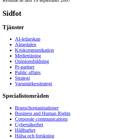
Resume.se den 19 september 2007
Sidfot
Tjänster
AI-ledarskap
Almedalen
Kris­kommunikation
Medieträning
Opinionsbildning
Pr-partner
Public affairs
Strategi
Varumärkesstrategi
Specialistområden
Branschorganisationer
Business and Human Rights
Corporate communications
Cybersäkerhet
Hållbarhet
Hälsa och forskning