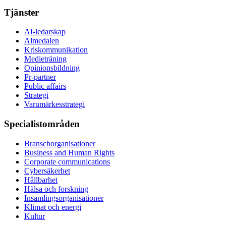
Tjänster
AI-ledarskap
Almedalen
Kris­kommunikation
Medieträning
Opinionsbildning
Pr-partner
Public affairs
Strategi
Varumärkesstrategi
Specialistområden
Branschorganisationer
Business and Human Rights
Corporate communications
Cybersäkerhet
Hållbarhet
Hälsa och forskning
Insamlingsorganisationer
Klimat och energi
Kultur