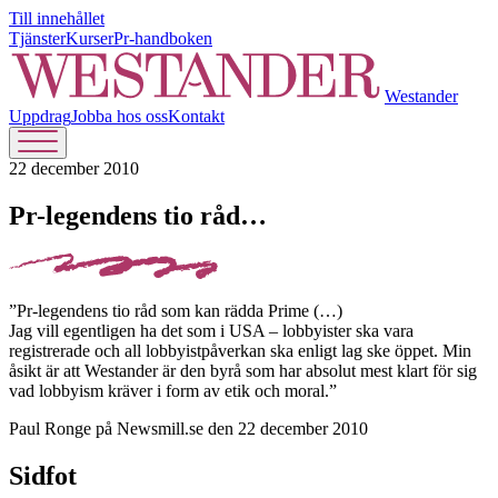
Till innehållet
Tjänster
Kurser
Pr-handboken
Westander
Uppdrag
Jobba hos oss
Kontakt
22 december 2010
Pr-legendens tio råd…
”Pr-legendens tio råd som kan rädda Prime (…)
Jag vill egentligen ha det som i USA – lobbyister ska vara
registrerade och all lobbyistpåverkan ska enligt lag ske öppet. Min
åsikt är att Westander är den byrå som har absolut mest klart för sig
vad lobbyism kräver i form av etik och moral.”
Paul Ronge på Newsmill.se den 22 december 2010
Sidfot