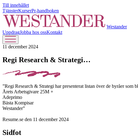
Till innehållet
Tjänster
Kurser
Pr-handboken
Westander
Uppdrag
Jobba hos oss
Kontakt
11 december 2024
Regi Research & Strategi…
”Regi Research & Strategi har presenterat listan över de byråer som b
Årets Arbetsgivare 25M +
Adeprimo
Bästa Kompisar
Westander”
Resume.se den 11 december 2024
Sidfot