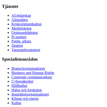
Tjänster
AI-ledarskap
Almedalen
Kris­kommunikation
Medieträning
Opinionsbildning
Pr-partner
Public affairs
Strategi
Varumärkesstrategi
Specialistområden
Branschorganisationer
Business and Human Rights
Corporate communications
Cybersäkerhet
Hållbarhet
Hälsa och forskning
Insamlingsorganisationer
Klimat och energi
Kultur