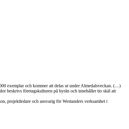
i 4 000 exemplar och kommer att delas ut under Almedalsveckan. (…)
r beskrivs företagskulturen på byrån och innehåller tio skäl att
rsson, projektledare och ansvarig för Westanders verksamhet i