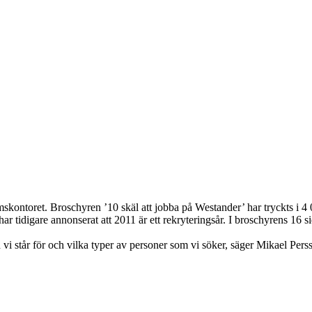
lmskontoret. Broschyren ’10 skäl att jobba på Westander’ har tryckts 
idigare annonserat att 2011 är ett rekryteringsår. I broschyrens 16 sido
vad vi står för och vilka typer av personer som vi söker, säger Mikael Pe