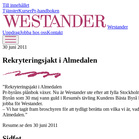
Till innehållet
Tjänster
Kurser
Pr-handboken
Westander
Uppdrag
Jobba hos oss
Kontakt
30 juni 2011
Rekryteringsjakt i Almedalen
”Rekryteringsjakt i Almedalen
Pr-byråns plånbok växer. Nu är Westander ute efter att fylla Stockho
Byrån som 30 maj vann guld i Resumés tävling Kundens Bästa Byrå har t
jobba för Westander.
– Vi har tagit fram broschyren för att tydligt berätta om vilka vi är, 
Almedalen.”
Resume.se den 30 juni 2011
Sidfot