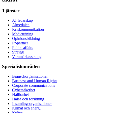
Tjänster
AI-ledarskap
Almedalen
Kris­kommunikation
Medieträning
Opinionsbildning
Pr-partner
Public affairs
Strategi
Varumärkesstrategi
Specialistområden
Branschorganisationer
Business and Human Rights
Corporate communications
Cybersäkerhet
Hållbarhet
Hälsa och forskning
Insamlingsorganisationer
Klimat och energi
Kultur