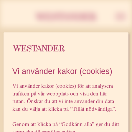
Westan
30 MAJ 2008
S, v och mp har mycket
Vi använder kakor (cookies)
att vinna...
Vi använder kakor (cookies) för att analysera
trafiken på vår webbplats och visa den här
rutan. Önskar du att vi inte använder din data
”S, v och mp har mycket att vinna på att bilda en
kan du välja att klicka på “Tillåt nödvändiga”.
rödgrön allians. Det menar både statsvetaren Marie
Demker och pr-proffset Patrik Westander. (…)
Genom att klicka på “Godkänn alla” ger du ditt
– Ja, jag tror att det röd-gröna regeringsalternativet
samtycke till samtliga syften.