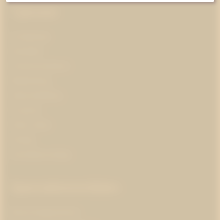
Tjänster
AI-ledarskap
Almedalen
Kris­kommunikation
Medieträning
Opinionsbildning
Pr-partner
Public affairs
Strategi
Varumärkesstrategi
Specialistområden
Branschorganisationer