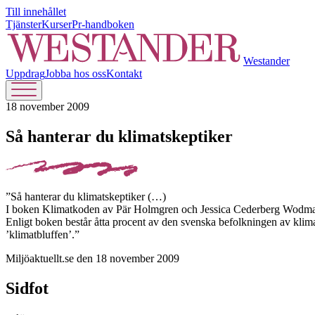
Till innehållet
Tjänster
Kurser
Pr-handboken
Westander
Uppdrag
Jobba hos oss
Kontakt
18 november 2009
Så hanterar du klimatskeptiker
”Så hanterar du klimatskeptiker (…)
I boken Klimatkoden av Pär Holmgren och Jessica Cederberg Wodmar 
Enligt boken består åtta procent av den svenska befolkningen av klima
’klimatbluffen’.”
Miljöaktuellt.se den 18 november 2009
Sidfot