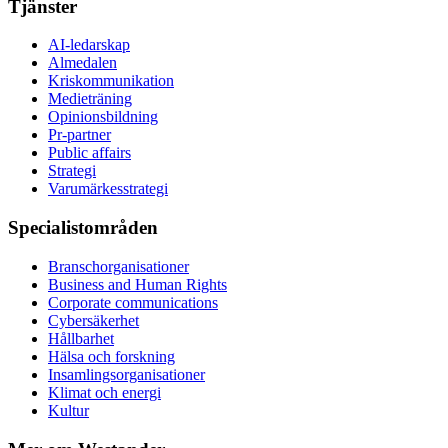
Tjänster
AI-ledarskap
Almedalen
Kris­kommunikation
Medieträning
Opinionsbildning
Pr-partner
Public affairs
Strategi
Varumärkesstrategi
Specialistområden
Branschorganisationer
Business and Human Rights
Corporate communications
Cybersäkerhet
Hållbarhet
Hälsa och forskning
Insamlingsorganisationer
Klimat och energi
Kultur