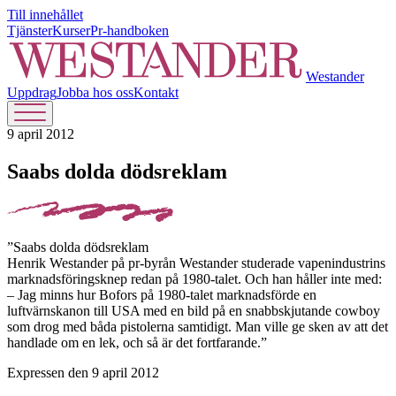
Till innehållet
Tjänster
Kurser
Pr-handboken
Westander
Uppdrag
Jobba hos oss
Kontakt
9 april 2012
Saabs dolda dödsreklam
”Saabs dolda dödsreklam
Henrik Westander på pr-byrån Westander studerade vapenindustrins
marknadsföringsknep redan på 1980-talet. Och han håller inte med:
– Jag minns hur Bofors på 1980-talet marknadsförde en
luftvärnskanon till USA med en bild på en snabbskjutande cowboy
som drog med båda pistolerna samtidigt. Man ville ge sken av att det
handlade om en lek, och så är det fortfarande.”
Expressen den 9 april 2012