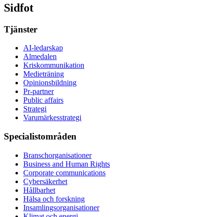
Sidfot
Tjänster
AI-ledarskap
Almedalen
Kris­kommunikation
Medieträning
Opinionsbildning
Pr-partner
Public affairs
Strategi
Varumärkesstrategi
Specialistområden
Branschorganisationer
Business and Human Rights
Corporate communications
Cybersäkerhet
Hållbarhet
Hälsa och forskning
Insamlingsorganisationer
Klimat och energi