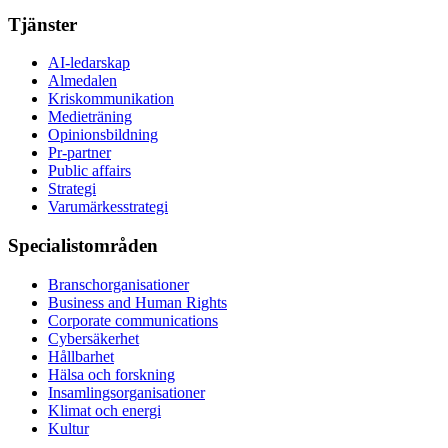
Tjänster
AI-ledarskap
Almedalen
Kris­kommunikation
Medieträning
Opinionsbildning
Pr-partner
Public affairs
Strategi
Varumärkesstrategi
Specialistområden
Branschorganisationer
Business and Human Rights
Corporate communications
Cybersäkerhet
Hållbarhet
Hälsa och forskning
Insamlingsorganisationer
Klimat och energi
Kultur