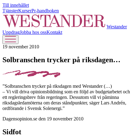
Till innehållet
Tjänster
Kurser
Pr-handboken
Westander
Uppdrag
Jobba hos oss
Kontakt
19 november 2010
Solbranschen trycker på riksdagen…
”Solbranschen trycker på riksdagen med Westander (…)
– Vi vill driva opinionsbildning som en följd av budgetarbetet och
ett regleringsbrev från regeringen. Dessutom vill vi påminna
riksdagsledamöterna om deras ståndpunkter, säger Lars Andrén,
ordförande i Svensk Solenergi.”
Dagensopinion.se den 19 november 2010
Sidfot