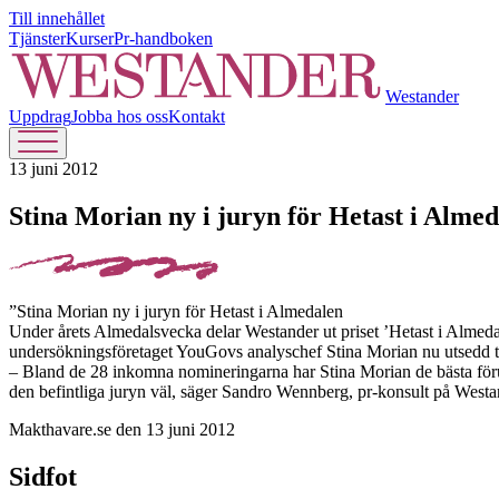
Till innehållet
Tjänster
Kurser
Pr-handboken
Westander
Uppdrag
Jobba hos oss
Kontakt
13 juni 2012
Stina Morian ny i juryn för Hetast i Alme
”Stina Morian ny i juryn för Hetast i Almedalen
Under årets Almedalsvecka delar Westander ut priset ’Hetast i Almedal
undersökningsföretaget YouGovs analyschef Stina Morian nu utsedd t
– Bland de 28 inkomna nomineringarna har Stina Morian de bästa förut
den befintliga juryn väl, säger Sandro Wennberg, pr-konsult på Westa
Makthavare.se den 13 juni 2012
Sidfot