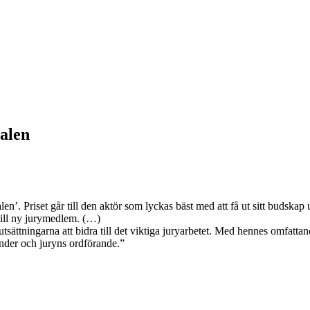
dalen
en’. Priset går till den aktör som lyckas bäst med att få ut sitt budsk
ill ny jurymedlem. (…)
sättningarna att bidra till det viktiga juryarbetet. Med hennes omfatt
nder och juryns ordförande.”