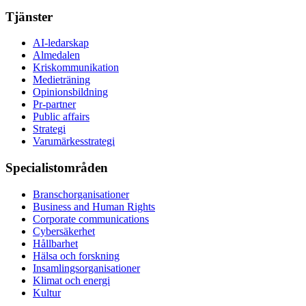
Tjänster
AI-ledarskap
Almedalen
Kris­kommunikation
Medieträning
Opinionsbildning
Pr-partner
Public affairs
Strategi
Varumärkesstrategi
Specialistområden
Branschorganisationer
Business and Human Rights
Corporate communications
Cybersäkerhet
Hållbarhet
Hälsa och forskning
Insamlingsorganisationer
Klimat och energi
Kultur