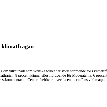
i klimatfrågan
 om vilket parti som svenska folket har störst förtroende för i klimatfrå
limatfrågan, 8 procent känner störst förtroende för Moderaterna, 6 procen
esskommentar att Centern behöver utveckla en mer offensiv klimatpolitik