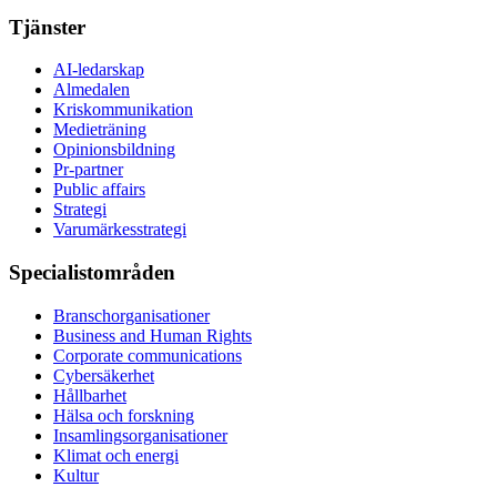
Tjänster
AI-ledarskap
Almedalen
Kris­kommunikation
Medieträning
Opinionsbildning
Pr-partner
Public affairs
Strategi
Varumärkesstrategi
Specialistområden
Branschorganisationer
Business and Human Rights
Corporate communications
Cybersäkerhet
Hållbarhet
Hälsa och forskning
Insamlingsorganisationer
Klimat och energi
Kultur