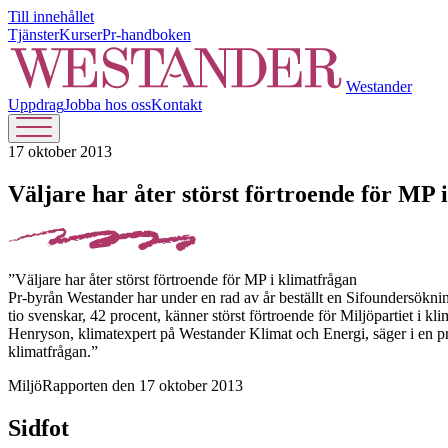
Till innehållet
Tjänster
Kurser
Pr-handboken
Westander
Uppdrag
Jobba hos oss
Kontakt
17 oktober 2013
Väljare har åter störst förtroende för MP 
”Väljare har åter störst förtroende för MP i klimatfrågan
Pr-byrån Westander har under en rad av år beställt en Sifoundersökning
tio svenskar, 42 procent, känner störst förtroende för Miljöpartiet i k
Henryson, klimatexpert på Westander Klimat och Energi, säger i en pr
klimatfrågan.”
MiljöRapporten den 17 oktober 2013
Sidfot