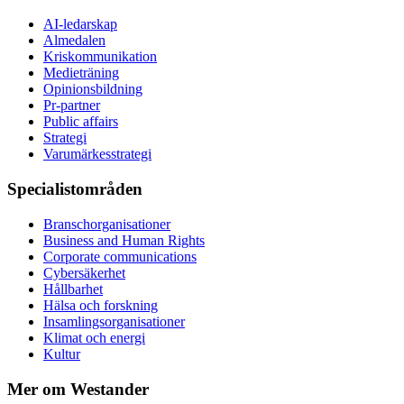
AI-ledarskap
Almedalen
Kris­kommunikation
Medieträning
Opinionsbildning
Pr-partner
Public affairs
Strategi
Varumärkesstrategi
Specialistområden
Branschorganisationer
Business and Human Rights
Corporate communications
Cybersäkerhet
Hållbarhet
Hälsa och forskning
Insamlingsorganisationer
Klimat och energi
Kultur
Mer om Westander