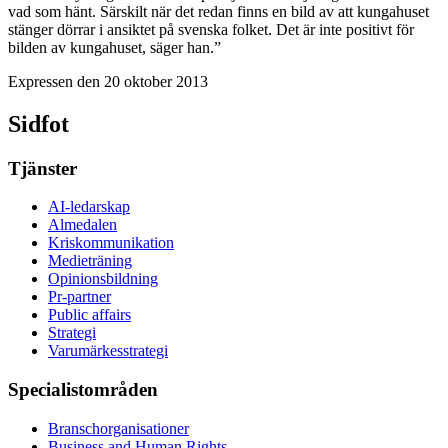
vad som hänt. Särskilt när det redan finns en bild av att kungahuset
stänger dörrar i ansiktet på svenska folket. Det är inte positivt för
bilden av kungahuset, säger han.”
Expressen den 20 oktober 2013
Sidfot
Tjänster
AI-ledarskap
Almedalen
Kris­kommunikation
Medieträning
Opinionsbildning
Pr-partner
Public affairs
Strategi
Varumärkesstrategi
Specialistområden
Branschorganisationer
Business and Human Rights