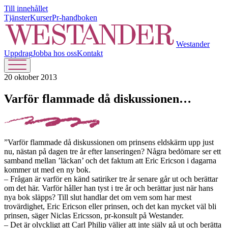
Till innehållet
Tjänster
Kurser
Pr-handboken
Westander
Uppdrag
Jobba hos oss
Kontakt
20 oktober 2013
Varför flammade då diskussionen…
”Varför flammade då diskussionen om prinsens eldskärm upp just
nu, nästan på dagen tre år efter lanseringen? Några bedömare ser ett
samband mellan ’läckan’ och det faktum att Eric Ericson i dagarna
kommer ut med en ny bok.
– Frågan är varför en känd satiriker tre år senare går ut och berättar
om det här. Varför håller han tyst i tre år och berättar just när hans
nya bok släpps? Till slut handlar det om vem som har mest
trovärdighet, Eric Ericson eller prinsen, och det kan mycket väl bli
prinsen, säger Niclas Ericsson, pr-konsult på Westander.
– Det är olyckligt att Carl Philip väljer att inte själv gå ut och berätta