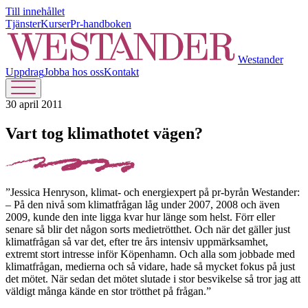
Till innehållet
Tjänster
Kurser
Pr-handboken
Westander
Uppdrag
Jobba hos oss
Kontakt
30 april 2011
Vart tog klimathotet vägen?
”Jessica Henryson, klimat- och energiexpert på pr-byrån Westander:
– På den nivå som klimatfrågan låg under 2007, 2008 och även
2009, kunde den inte ligga kvar hur länge som helst. Förr eller
senare så blir det någon sorts medietrötthet. Och när det gäller just
klimatfrågan så var det, efter tre års intensiv uppmärksamhet,
extremt stort intresse inför Köpenhamn. Och alla som jobbade med
klimatfrågan, medierna och så vidare, hade så mycket fokus på just
det mötet. När sedan det mötet slutade i stor besvikelse så tror jag att
väldigt många kände en stor trötthet på frågan.”