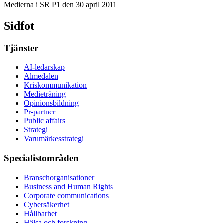
Medierna i SR P1 den 30 april 2011
Sidfot
Tjänster
AI-ledarskap
Almedalen
Kris­kommunikation
Medieträning
Opinionsbildning
Pr-partner
Public affairs
Strategi
Varumärkesstrategi
Specialistområden
Branschorganisationer
Business and Human Rights
Corporate communications
Cybersäkerhet
Hållbarhet
Hälsa och forskning