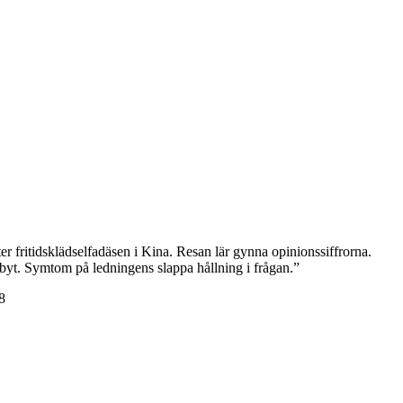
r fritidsklädselfadäsen i Kina. Resan lär gynna opinionssiffrorna.
byt. Symtom på ledningens slappa hållning i frågan.”
8