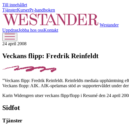
Till innehållet
Tjänster
Kurser
Pr-handboken
Westander
Uppdrag
Jobba hos oss
Kontakt
24 april 2008
Veckans flipp: Fredrik Reinfeldt
”Veckans flipp: Fredrik Reinfeldt. Reinfeldts mediala upphämtning efte
Veckans flopp: AIK. AIK-spelarnas stöd av supportervåldet under der
Karin Widengren utser veckans flipp/flopp i Resumé den 24 april 200
Sidfot
Tjänster