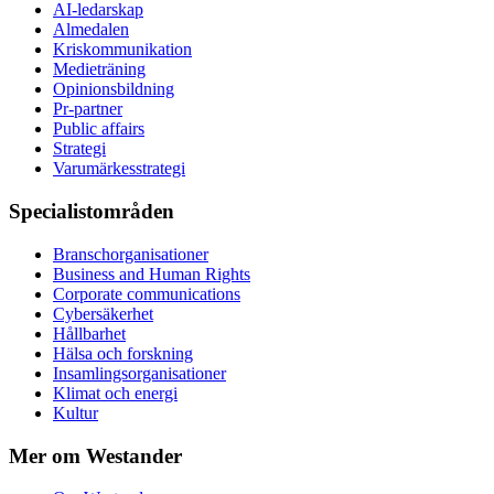
AI-ledarskap
Almedalen
Kris­kommunikation
Medieträning
Opinionsbildning
Pr-partner
Public affairs
Strategi
Varumärkesstrategi
Specialistområden
Branschorganisationer
Business and Human Rights
Corporate communications
Cybersäkerhet
Hållbarhet
Hälsa och forskning
Insamlingsorganisationer
Klimat och energi
Kultur
Mer om Westander