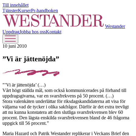
Till innehållet
Tjänster
Kurser
Pr-handboken
Westander
Uppdrag
Jobba hos oss
Kontakt
10 juni 2010
”Vi är jättenöjda”
”’Vi är jättenöjda’ (…)
Vårt högt ställda mål, som också kommunicerades på förhand till
uppdragsgivarna, var en svarsfrekvens på 50 procent. (…)
Stora valenkäten underlättar för riksdagskandidaterna att visa för
väljarna vad de tycker i olika sakfrågor. Därför är det extra trevligt
att nu kunna konstatera att den slutliga svarsfrekvensen blev 60
procent. Den lägsta enskilda svarsfrekvensen bland de 46 frågorna
uppgick till 56 procent.”
Maria Hazard och Patrik Westander replikerar i Veckans Brief den