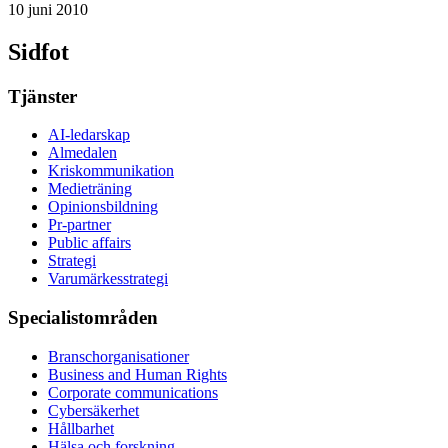
10 juni 2010
Sidfot
Tjänster
AI-ledarskap
Almedalen
Kris­kommunikation
Medieträning
Opinionsbildning
Pr-partner
Public affairs
Strategi
Varumärkesstrategi
Specialistområden
Branschorganisationer
Business and Human Rights
Corporate communications
Cybersäkerhet
Hållbarhet
Hälsa och forskning