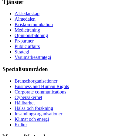
Tjänster
AI-ledarskap
Almedalen
Kris­kommunikation
Medieträning
Opinionsbildning
Pr-partner
Public affairs
Strategi
Varumärkesstrategi
Specialistområden
Branschorganisationer
Business and Human Rights
Corporate communications
Cybersäkerhet
Hållbarhet
Hälsa och forskning
Insamlingsorganisationer
Klimat och energi
Kultur