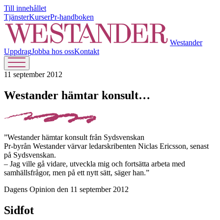
Till innehållet
Tjänster
Kurser
Pr-handboken
Westander
Uppdrag
Jobba hos oss
Kontakt
11 september 2012
Westander hämtar konsult…
”Westander hämtar konsult från Sydsvenskan
Pr-byrån Westander värvar ledarskribenten Niclas Ericsson, senast
på Sydsvenskan.
– Jag ville gå vidare, utveckla mig och fortsätta arbeta med
samhällsfrågor, men på ett nytt sätt, säger han.”
Dagens Opinion den 11 september 2012
Sidfot