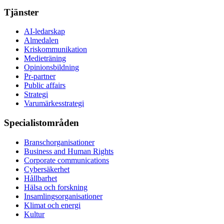
Tjänster
AI-ledarskap
Almedalen
Kris­kommunikation
Medieträning
Opinionsbildning
Pr-partner
Public affairs
Strategi
Varumärkesstrategi
Specialistområden
Branschorganisationer
Business and Human Rights
Corporate communications
Cybersäkerhet
Hållbarhet
Hälsa och forskning
Insamlingsorganisationer
Klimat och energi
Kultur