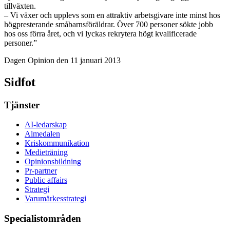
tillväxten.
– Vi växer och upplevs som en attraktiv arbetsgivare inte minst hos
högpresterande småbarnsföräldrar. Över 700 personer sökte jobb
hos oss förra året, och vi lyckas rekrytera högt kvalificerade
personer.”
Dagen Opinion den 11 januari 2013
Sidfot
Tjänster
AI-ledarskap
Almedalen
Kris­kommunikation
Medieträning
Opinionsbildning
Pr-partner
Public affairs
Strategi
Varumärkesstrategi
Specialistområden