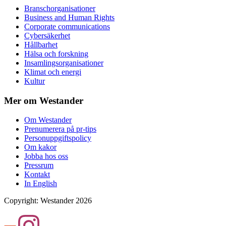
Branschorganisationer
Business and Human Rights
Corporate communications
Cybersäkerhet
Hållbarhet
Hälsa och forskning
Insamlingsorganisationer
Klimat och energi
Kultur
Mer om Westander
Om Westander
Prenumerera på pr-tips
Personuppgiftspolicy
Om kakor
Jobba hos oss
Pressrum
Kontakt
In English
Copyright
:
Westander
2026