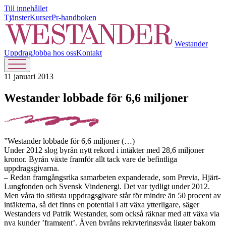
Till innehållet
Tjänster
Kurser
Pr-handboken
Westander
Uppdrag
Jobba hos oss
Kontakt
11 januari 2013
Westander lobbade för 6,6 miljoner
”Westander lobbade för 6,6 miljoner (…)
Under 2012 slog byrån nytt rekord i intäkter med 28,6 miljoner
kronor. Byrån växte framför allt tack vare de befintliga
uppdragsgivarna.
– Redan framgångsrika samarbeten expanderade, som Previa, Hjärt-
Lungfonden och Svensk Vindenergi. Det var tydligt under 2012.
Men våra tio största uppdragsgivare står för mindre än 50 procent av
intäkterna, så det finns en potential i att växa ytterligare, säger
Westanders vd Patrik Westander, som också räknar med att växa via
nya kunder ’framgent’. Även byråns rekryteringsvåg ligger bakom