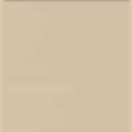
Almedalen
Kris­kommunikation
Medieträning
Opinionsbildning
Pr-partner
Public affairs
Strategi
Varumärkesstrategi
Specialistområden
Branschorganisationer
Business and Human Rights
Corporate communications
Cybersäkerhet