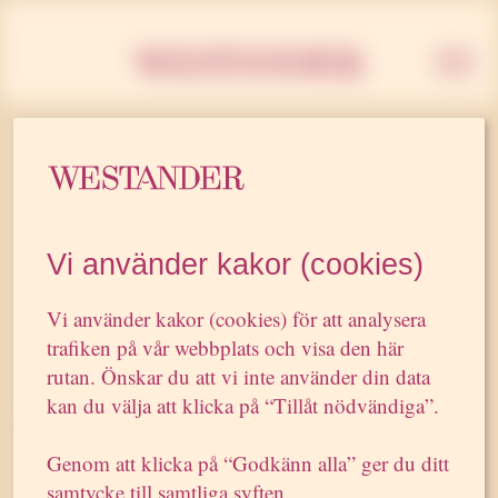
Westan
16 JANUARI 2009
Westander ökar 5
Vi använder kakor (cookies)
procent
Vi använder kakor (cookies) för att analysera
trafiken på vår webbplats och visa den här
rutan. Önskar du att vi inte använder din data
”Westander ökar 5 procent
kan du välja att klicka på “Tillåt nödvändiga”.
Pr-byrån Westander ökar sin byråintäkt med 1,2
miljoner till 25,9 miljoner kronor. Nu förbereder sig
Genom att klicka på “Godkänn alla” ger du ditt
vd:n Patrik Westander för tuffare tider. (…)
samtycke till samtliga syften.