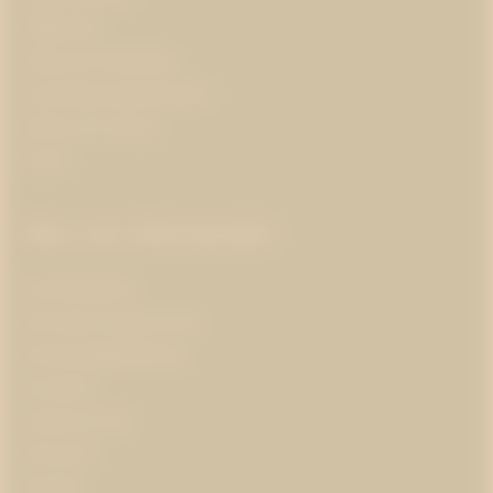
Hållbarhet
Hälsa och forskning
Insamlingsorganisationer
Klimat och energi
Kultur
Mer om Westander
Om Westander
Prenumerera på pr-tips
Personuppgiftspolicy
Om kakor
Jobba hos oss
Pressrum
Kontakt