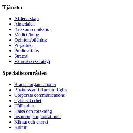
Tjänster
AI-ledarskap
Almedalen
Kris­kommunikation
Medieträning
Opinionsbildning
Pr-partner
Public affairs
Strategi
Varumärkesstrategi
Specialistområden
Branschorganisationer
Business and Human Rights
Corporate communications
Cybersäkerhet
Hållbarhet
Hälsa och forskning
Insamlingsorganisationer
Klimat och energi
Kultur