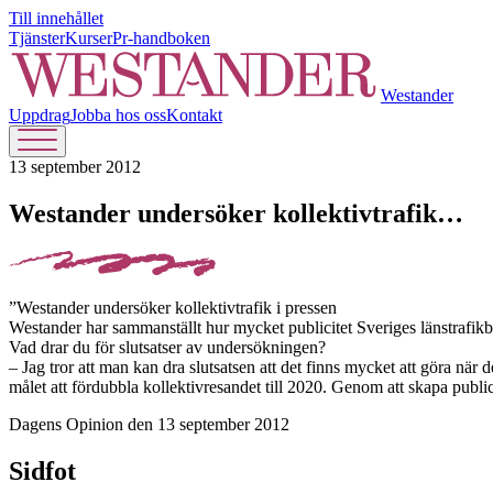
Till innehållet
Tjänster
Kurser
Pr-handboken
Westander
Uppdrag
Jobba hos oss
Kontakt
13 september 2012
Westander undersöker kollektivtrafik…
”Westander undersöker kollektivtrafik i pressen
Westander har sammanställt hur mycket publicitet Sveriges länstrafikbo
Vad drar du för slutsatser av undersökningen?
– Jag tror att man kan dra slutsatsen att det finns mycket att göra när
målet att fördubbla kollektivresandet till 2020. Genom att skapa publ
Dagens Opinion den 13 september 2012
Sidfot