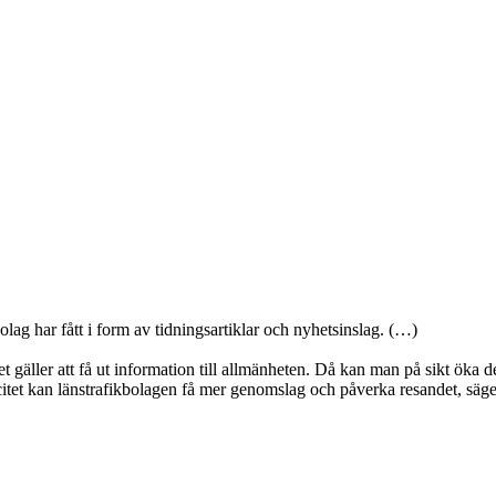
lag har fått i form av tidningsartiklar och nyhetsinslag. (…)
 det gäller att få ut information till allmänheten. Då kan man på sikt ök
icitet kan länstrafikbolagen få mer genomslag och påverka resandet, sä