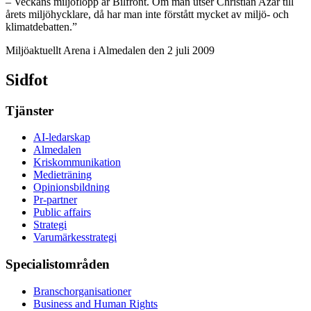
– Veckans miljöflopp är Bilfront. Om man utser Christian Azar till
årets miljöhycklare, då har man inte förstått mycket av miljö- och
klimatdebatten.”
Miljöaktuellt Arena i Almedalen den 2 juli 2009
Sidfot
Tjänster
AI-ledarskap
Almedalen
Kris­kommunikation
Medieträning
Opinionsbildning
Pr-partner
Public affairs
Strategi
Varumärkesstrategi
Specialistområden
Branschorganisationer
Business and Human Rights