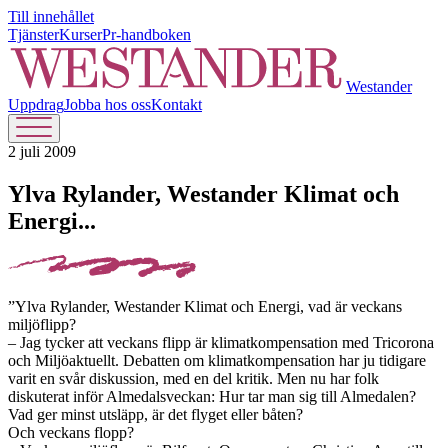
Till innehållet
Tjänster
Kurser
Pr-handboken
Westander
Uppdrag
Jobba hos oss
Kontakt
2 juli 2009
Ylva Rylander, Westander Klimat och
Energi...
”Ylva Rylander, Westander Klimat och Energi, vad är veckans
miljöflipp?
– Jag tycker att veckans flipp är klimatkompensation med Tricorona
och Miljöaktuellt. Debatten om klimatkompensation har ju tidigare
varit en svår diskussion, med en del kritik. Men nu har folk
diskuterat inför Almedalsveckan: Hur tar man sig till Almedalen?
Vad ger minst utsläpp, är det flyget eller båten?
Och veckans flopp?