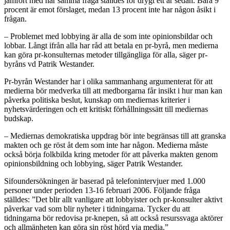
jämfört med när samma fråga ställdes för drygt ett år sedan. Bara 9
procent är emot förslaget, medan 13 procent inte har någon åsikt i
frågan.
– Problemet med lobbying är alla de som inte opinionsbildar och
lobbar. Långt ifrån alla har råd att betala en pr-byrå, men medierna
kan göra pr-konsulternas metoder tillgängliga för alla, säger pr-
byråns vd Patrik Westander.
Pr-byrån Westander har i olika sammanhang argumenterat för att
medierna bör medverka till att medborgarna får insikt i hur man kan
påverka politiska beslut, kunskap om mediernas kriterier i
nyhetsvärderingen och ett kritiskt förhållningssätt till mediernas
budskap.
– Mediernas demokratiska uppdrag bör inte begränsas till att granska
makten och ge röst åt dem som inte har någon. Medierna måste
också börja folkbilda kring metoder för att påverka makten genom
opinionsbildning och lobbying, säger Patrik Westander.
Sifoundersökningen är baserad på telefonintervjuer med 1.000
personer under perioden 13-16 februari 2006. Följande fråga
ställdes: ”Det blir allt vanligare att lobbyister och pr-konsulter aktivt
påverkar vad som blir nyheter i tidningarna. Tycker du att
tidningarna bör redovisa pr-knepen, så att också resurssvaga aktörer
och allmänheten kan göra sin röst hörd via media.”