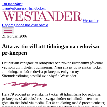
Till innehållet
Tjänster
Kurser
Pr-handboken
Westander
Uppdrag
Jobba hos oss
Kontakt
21 februari 2006
Åtta av tio vill att tidningarna redovisar
pr-knepen
Det blir allt vanligare att lobbyister och pr-konsulter aktivt påverkar
vad som blir nyheter i tidningarna. Nära åtta av tio svenskar tycker
att tidningarna bör redovisa pr-knepen, enligt en ny
Sifoundersökning beställd av pr-byrån Westander.
Hela 79 procent av svenskarna tycker att tidningarna bör redovisa
pr-knepen, så att också resurssvaga aktörer och allmänheten kan
göra sin röst hörd via media. Det är en ökning med 8 procentenheter,