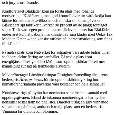
och juryns ordförande.
Klädföretaget Blåkläder kom på första plats med följande
motivering: ”Klädföretag med god kontroll över sin värdekedja kan
lättare förbättra arbetsvillkoren och minska sin klimatpåverkan.
Blåkläders sju fabriker tillverkar 90 procent av de plagg företaget
säljer. Tack vare egen produktion och få leverantörer har Blåkläder
under året kunnat påbörja märkningen av sina kläder med Oeko-Tex
Made in Green – den kanske tuffaste hållbarhetsmärkning som finns
för kläder.”
På andra plats kom Nätverket för solparker vars arbete bidrar till en
snabbare elektrifiering av samhället. På tredje plats kom
energitjänsteföretaget CheckWatt som opinionsbildar för ett mer
mångsidigt synsätt på framtidens elsystem.
Mäklarföretaget Länsförsäkringar Fastighetsförmedling får juryns
hederspris
Årets pr-insats
för sin opinionsbildning kring hur
klimatförändringarna påverkar våra bostäder och hela samhället.
Kundansvariga på byrån har nominerat samarbeten i samråd med
uppdragsgivaren. Bland de inkomna nomineringarna har byråns
konsulter röstat fram tio finalister. Därefter utsåg en jury vinnande
samarbeten på första, andra och tredje plats samt ett hederspris.
Vinnarna får diplom och blommor.