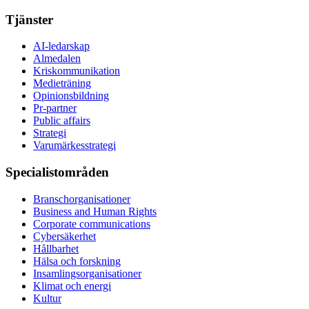
Tjänster
AI-ledarskap
Almedalen
Kris­kommunikation
Medieträning
Opinionsbildning
Pr-partner
Public affairs
Strategi
Varumärkesstrategi
Specialistområden
Branschorganisationer
Business and Human Rights
Corporate communications
Cybersäkerhet
Hållbarhet
Hälsa och forskning
Insamlingsorganisationer
Klimat och energi
Kultur