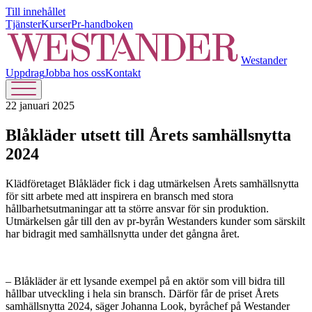
Till innehållet
Tjänster
Kurser
Pr-handboken
Westander
Uppdrag
Jobba hos oss
Kontakt
22 januari 2025
Blåkläder utsett till Årets samhällsnytta
2024
Klädföretaget Blåkläder fick i dag utmärkelsen Årets samhällsnytta
för sitt arbete med att inspirera en bransch med stora
hållbarhetsutmaningar att ta större ansvar för sin produktion.
Utmärkelsen går till den av pr-byrån Westanders kunder som särskilt
har bidragit med samhällsnytta under det gångna året.
– Blåkläder är ett lysande exempel på en aktör som vill bidra till
hållbar utveckling i hela sin bransch. Därför får de priset Årets
samhällsnytta 2024, säger Johanna Look, byråchef på Westander