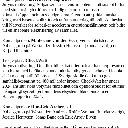
Juryns motivering: Solparker har en enorm potential att snabbt bidra
med stora mängder förnybar, billig el som kan minska
klimatutsläppen och pressa elpriserna. Genom att sprida kunskap
kring markbaserad solkraft och ta fram underlag till politiska beslut
vill Nätverket för solparker accelerera energiomställningen och bidra
till en snabbare elektrifiering av samhället.
Kontaktperson:
Madeleine van der Veer
, verksamhetsledare
Arbetsgrupp på Westander: Jessica Henryson (kundansvarig) och
Kajsa Ulfsdotter
Tredje plats:
CheckWatt
Juryns motivering: Den flexibilitet batterier och andra energiresurser
kan bidra med beräknas kunna minska utbyggnadsbehovet i lokala
elnät med upp till 80 procent. I Sverige skulle det kunna ge en
samhällsbesparing på 480 miljarder kronor. CheckWatt har under
2024 anslutit stora volymer flexibilitet och opinionsbildat för ett mer
mångsidigt synsätt på framtidens elsystem, bland annat med
Batterirapporten 2024.
Kontaktperson:
Dan-Eric Archer
, vd
Arbetsgrupp på Westander: Andreas Rolfer Wrangö (kundansvarig),
Jessica Henryson, Jonas Bane och Erik Arroy Elvén
Länsförsäkringar Fastighetsförmedling får juryns hederspris
Årets