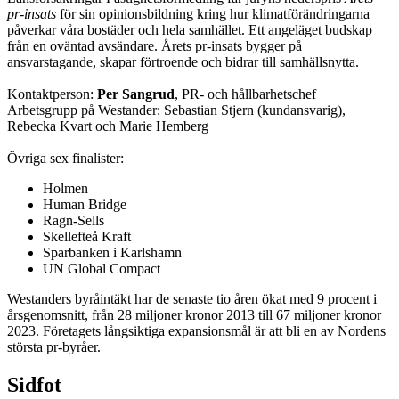
pr-insats
för sin opinionsbildning kring hur klimatförändringarna
påverkar våra bostäder och hela samhället. Ett angeläget budskap
från en oväntad avsändare. Årets pr-insats bygger på
ansvarstagande, skapar förtroende och bidrar till samhällsnytta.
Kontaktperson:
Per Sangrud
, PR- och hållbarhetschef
Arbetsgrupp på Westander: Sebastian Stjern (kundansvarig),
Rebecka Kvart och Marie Hemberg
Övriga sex finalister:
Holmen
Human Bridge
Ragn-Sells
Skellefteå Kraft
Sparbanken i Karlshamn
UN Global Compact
Westanders byråintäkt har de senaste tio åren ökat med 9 procent i
årsgenomsnitt, från 28 miljoner kronor 2013 till 67 miljoner kronor
2023. Företagets långsiktiga expansionsmål är att bli en av Nordens
största pr-byråer.
Sidfot