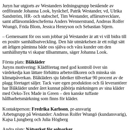
Juryn har utgjorts av Westanders ledningsgrupp bestående av
ordförande Johanna Look, byråchef, Patrik Westander, vd, Ulrika
Sandström, HR- och stabschef, Tim Westander, affärsutvecklare,
samt affärsområdescheferna Anders Wennerstrand, Andreas Rolfer
Wrangö, Frida Blom, Jessica Henryson och Sebastian Stjern.
– Gemensamt för oss som jobbar på Westander är att vi vill bidra till
en positiv samhällsutveckling. Den här utmärkelsen är ett roligt sätt
att årligen påminna både oss själva och våra kunder om den
samhällsnytta vi skapar tillsammans, säger Johanna Look.
Första plats:
Blåkläder
Juryns motivering: Klädföretag med god kontroll över sin
värdekedja kan lättare förbättra arbetsvillkoren och minska sin
klimatpåverkan. Blåkläders sju fabriker tillverkar 90 procent av de
plagg företaget säljer. Tack vare egen produktion och få leverantörer
har Blåkläder under året kunnat påbörja märkningen av sina kläder
med Oeko-Tex Made in Green – den kanske tuffaste
hållbarhetsmärkning som finns för kläder.
Kontaktperson:
Fredrika Karlsson
, pr-ansvarig
Arbetsgrupp på Westander: Andreas Rolfer Wrangö (kundansvarig),
Kajsa Ljungberg och Julia Högberg
Andra plats:
Nätverket för solparker