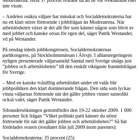
Moderaterna. Hela 37 procent svarade då att de var tveksamma eller
inte visste.
– Andelen osäkra väljare har minskat och Socialdemokraterna har
nu ett klart större förtroende i jobbfrågan än Moderaterna. När
arbetslösheten växer är det allt fler som känner någon som blivit av
med jobbet och kanske oroas för egen del, säger Patrik Westander,
vd på Westander.
På onsdag inleds jobbkongressen, Socialdemokraternas
partikongress, på Stockholmsmässan i Älvsjö. I alliansregeringens
nyligen presenterade väljarsamråd Samtal med Sverige utsågs just
”jobben och arbetslösheten” till den enskilt viktigaste framtidsfrågan
för Sverige.
– Med en kanske tvåsiffrig arbetslöshet under ett valår blir
jobbpolitiken den klart dominerande frågan. Den sida som lyckas
vinna väljarnas förtroende när det gäller jobben vinner sannolikt
också valet, säger Patrik Westander.
Sifoundersökningen genomfördes den 19-22 oktober 2009. 1 000
personer fick frågan ”Vilket politiskt parti känner du störst
förtroende för när det gäller jobben och arbetslösheten?” Så här
fördelades svaren (resultatet från juli 2009 inom parentes):
Socialdemokraterna: 35 procent (25)