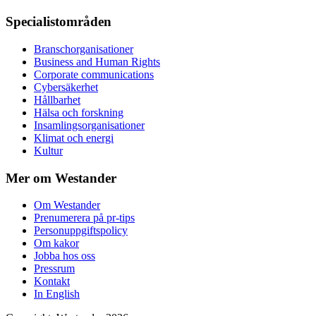
Specialistområden
Branschorganisationer
Business and Human Rights
Corporate communications
Cybersäkerhet
Hållbarhet
Hälsa och forskning
Insamlingsorganisationer
Klimat och energi
Kultur
Mer om Westander
Om Westander
Prenumerera på pr-tips
Personuppgiftspolicy
Om kakor
Jobba hos oss
Pressrum
Kontakt
In English