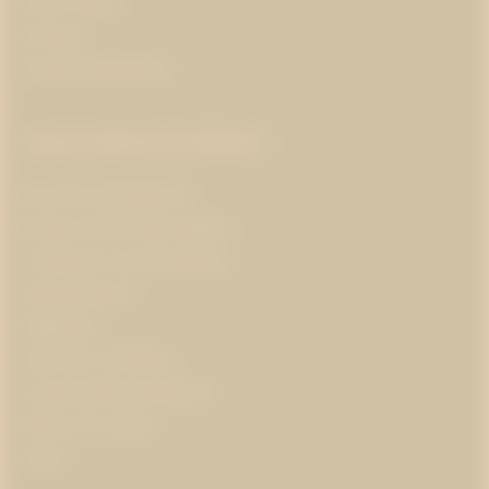
Public affairs
Strategi
Varumärkesstrategi
Specialistområden
Branschorganisationer
Business and Human Rights
Corporate communications
Cybersäkerhet
Hållbarhet
Hälsa och forskning
Insamlingsorganisationer
Klimat och energi
Kultur