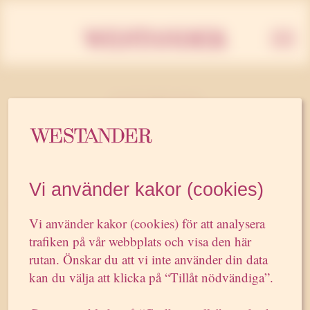
Westan
16 OKTOBER 2008
o2 väljer Westander
Vindkraftsbolaget o2 inleder ett samarbete
Vi använder kakor (cookies)
med pr-byrån Westander. Syftet är att skapa
publicitet kring företagets satsning på
Vi använder kakor (cookies) för att analysera
trafiken på vår webbplats och visa den här
vindandelar, att profilera o2 som en av de
rutan. Önskar du att vi inte använder din data
främsta aktörerna på den svenska
kan du välja att klicka på “Tillåt nödvändiga”.
vindkraftsmarknaden och att driva på för
goda legala och ekonomiska villkor för