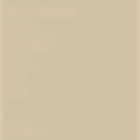
Mer om Westander
Om Westander
Prenumerera på pr-tips
Personuppgiftspolicy
Om kakor
Jobba hos oss
Pressrum
Kontakt
In English
COPYRIGHT
:
WESTANDER
2026