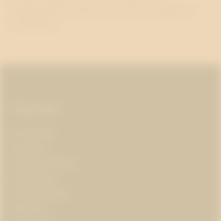
energiområdet omfattar i dag cirka en tredjedel av
byråintäkten.
Sidfot
Tjänster
AI-ledarskap
Almedalen
Kris­kommunikation
Medieträning
Opinionsbildning
Pr-partner