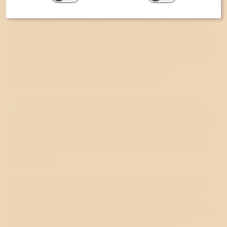
ur elpriskarusellen och sänka sina elkostnader genom
att bli delägare i vindkraftverk. I företagsgruppen
ingår även o2 Vindkompaniet som är en av Sveriges
ledande vindkraftsprojektörer och har medverkat till
uppförandet av ungefär en tredjedel av de
vindkraftverk som finns i Sverige idag.
– Vindkraften står inför ett historiskt genombrott i
Sverige. Vi är väldigt glada över att nu få arbeta med
en av de mest spännande och dynamiska aktörerna
på området, säger Magnus Jiborn, projektledare på
Westander.
Westander har tre år i rad blivit utsedd till Sveriges
Bästa Pr-byrå av branschtidningen Resumé, och
startade nyligen fokusområdet Westander Klimat och
Energi. Westanders arbete på klimat- och