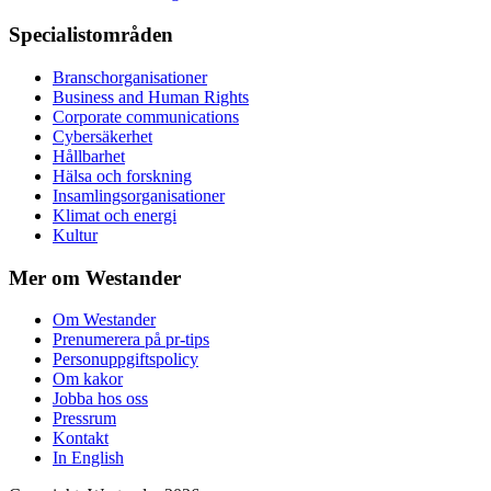
Specialistområden
Branschorganisationer
Business and Human Rights
Corporate communications
Cybersäkerhet
Hållbarhet
Hälsa och forskning
Insamlingsorganisationer
Klimat och energi
Kultur
Mer om Westander
Om Westander
Prenumerera på pr-tips
Personuppgiftspolicy
Om kakor
Jobba hos oss
Pressrum
Kontakt
In English