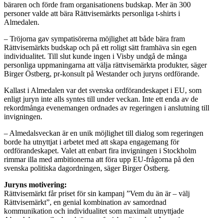
bäraren och förde fram organisationens budskap. Mer än 300
personer valde att bära Rättvisemärkts personliga t-shirts i
Almedalen.
– Tröjorna gav sympatisörerna möjlighet att både bära fram
Rättvisemärkts budskap och på ett roligt sätt framhäva sin egen
individualitet. Till slut kunde ingen i Visby undgå de många
personliga uppmaningarna att välja rättvisemärkta produkter, säger
Birger Östberg, pr-konsult på Westander och juryns ordförande.
Kallast i Almedalen var det svenska ordförandeskapet i EU, som
enligt juryn inte alls syntes till under veckan. Inte ett enda av de
rekordmånga evenemangen ordnades av regeringen i anslutning till
invigningen.
– Almedalsveckan är en unik möjlighet till dialog som regeringen
borde ha utnyttjat i arbetet med att skapa engagemang för
ordförandeskapet. Valet att enbart fira invigningen i Stockholm
rimmar illa med ambitionerna att föra upp EU-frågorna på den
svenska politiska dagordningen, säger Birger Östberg.
Juryns motivering:
Rättvisemärkt får priset för sin kampanj ”Vem du än är – välj
Rättvisemärkt”, en genial kombination av samordnad
kommunikation och individualitet som maximalt utnyttjade