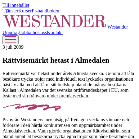
Till innehållet
Tjänster
Kurser
Pr-handboken
Westander
Uppdrag
Jobba hos oss
Kontakt
3 juli 2009
Rättvisemärkt hetast i Almedalen
Rättvisemärkt var hetast under årets Almedalsvecka. Genom att låta
besökare trycka tröjor med individuell text lyckades organisationen
bäst av alla med att få ut sitt budskap bland de många besökarna.
Kallast i Almedalen var det svenska ordförandeskapet i EU, som
lyste med sin frånvaro under premiärveckan.
Pr-byrån Westanders jury utsåg på fredagen veckans vinnare och
förlorare i den hårda konkurrensen om uppmärksamhet under
Almedalsveckan. Vann gjorde organisationen Rättvisemärkt, som
bland annat lät besökarna trycka egna tröjor som både berättade om