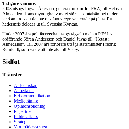
Tidigare vinnare:
2008 utsågs Ingvar Åkesson, generaldirektör för FRA, till Hetast i
Almedalen. Hans myndighet var det största samtalsämnet under
veckan, trots att de inte ens fanns representerade på plats. Ett
hederspris delades ut till Svenska Kyrkan.
Under 2007 års politikervecka utsågs vigseln mellan RFSL:s
ordförande Sören Andersson och Daniel Juvas till ”Hetast i
Almedalen”. Till 2007 års förlorare utsågs statsminister Fredrik
Reinfeldt, som valde att inte åka till Visby.
Sidfot
Tjänster
AI-ledarskap
Almedalen
Kris­kommunikation
Medieträning
Opinionsbildning
Pr-partner
Public affairs
Strategi
Varumärkesstrategi