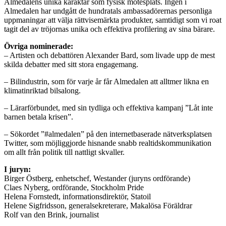
Almedalens unika karaktär som fysisk mötesplats. Ingen i
Almedalen har undgått de hundratals ambassadörernas personliga
uppmaningar att välja rättvisemärkta produkter, samtidigt som vi roat
tagit del av tröjornas unika och effektiva profilering av sina bärare.
Övriga nominerade:
– Artisten och debattören Alexander Bard, som livade upp de mest
skilda debatter med sitt stora engagemang.
– Bilindustrin, som för varje år får Almedalen att alltmer likna en
klimatinriktad bilsalong.
– Lärarförbundet, med sin tydliga och effektiva kampanj ”Låt inte
barnen betala krisen”.
– Sökordet ”#almedalen” på den internetbaserade nätverksplatsen
Twitter, som möjliggjorde hisnande snabb realtidskommunikation
om allt från politik till nattligt skvaller.
I juryn:
Birger Östberg, enhetschef, Westander (juryns ordförande)
Claes Nyberg, ordförande, Stockholm Pride
Helena Fornstedt, informationsdirektör, Statoil
Helene Sigfridsson, generalsekreterare, Makalösa Föräldrar
Rolf van den Brink, journalist