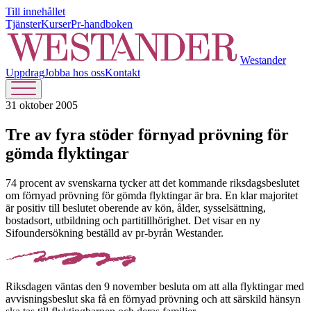
Till innehållet
Tjänster
Kurser
Pr-handboken
Westander
Uppdrag
Jobba hos oss
Kontakt
31 oktober 2005
Tre av fyra stöder förnyad prövning för
gömda flyktingar
74 procent av svenskarna tycker att det kommande riksdagsbeslutet
om förnyad prövning för gömda flyktingar är bra. En klar majoritet
är positiv till beslutet oberende av kön, ålder, sysselsättning,
bostadsort, utbildning och partitillhörighet. Det visar en ny
Sifoundersökning beställd av pr-byrån Westander.
Riksdagen väntas den 9 november besluta om att alla flyktingar med
avvisningsbeslut ska få en förnyad prövning och att särskild hänsyn