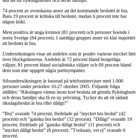
ska tas till flyktingbarnen och deras familjer.
74 procent av svenskarna anser att det kommande beslutet är bra.
Bara 19 procent är kritiska till beslutet, medan 6 procent inte har
någon åsikt.
Mest positiva är unga kvinnor (81 procent) och personer boende i
norra Sverige (84 procent). I samtliga grupper anser en klar majoritet
att beslutet är bra.
Undersökningen visar att andelen som är positiv varierar mycket litet
över blockgränserna. Andelen är 72 procent bland borgerliga
väljare, 81 procent bland socialistiska väljare och 69 procent bland
dem som inte uppgett några partisympatier.
Sifoundersökningen är baserad på telefonintervjuer med 1.000
personer under perioden 10-27 oktober 2005. Följande fråga
ställdes: ”Riksdagen väntas inom kort besluta att gömda flyktingbarn
och deras familjer ska få en ny prövning. Tycker du att ett sådant
riksdagsbeslut är bra eller dåligt?”
”Bra” svarade 74 procent, fördelade på ”mycket bra beslut” (42
procent) och ”ganska bra beslut” (32 procent). ”Dåligt” svarade 19
procent, fördelade på ”ganska dåligt beslut” (11 procent) och
”mycket dåligt beslut” (8 procent). ”Tveksam, vet ej” svarade 6
procent.