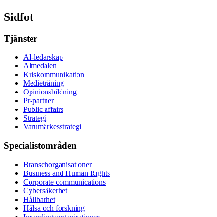
Sidfot
Tjänster
AI-ledarskap
Almedalen
Kris­kommunikation
Medieträning
Opinionsbildning
Pr-partner
Public affairs
Strategi
Varumärkesstrategi
Specialistområden
Branschorganisationer
Business and Human Rights
Corporate communications
Cybersäkerhet
Hållbarhet
Hälsa och forskning
Insamlingsorganisationer