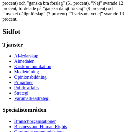
procent) och ”ganska bra förslag” (51 procent). ”Nej” svarade 12
procent, fördelade på ”ganska dåligt förslag” (9 procent) och
”mycket dåligt förslag” (3 procent). ”Tveksam, vet ej” svarade 13
procent.
Sidfot
Tjänster
AI-ledarskap
Almedalen
Kris­kommunikation
Medieträning
Opinionsbildning
Pr-partner
Public affairs
Strategi
Varumärkesstrategi
Specialistområden
Branschorganisationer
Business and Human Rights
Corporate communications