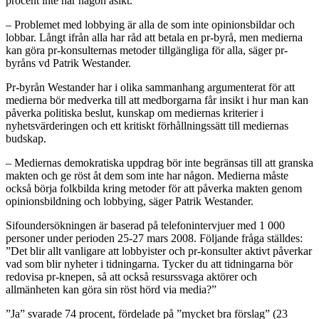
procent inte har någon åsikt.
– Problemet med lobbying är alla de som inte opinionsbildar och
lobbar. Långt ifrån alla har råd att betala en pr-byrå, men medierna
kan göra pr-konsulternas metoder tillgängliga för alla, säger pr-
byråns vd Patrik Westander.
Pr-byrån Westander har i olika sammanhang argumenterat för att
medierna bör medverka till att medborgarna får insikt i hur man kan
påverka politiska beslut, kunskap om mediernas kriterier i
nyhetsvärderingen och ett kritiskt förhållningssätt till mediernas
budskap.
– Mediernas demokratiska uppdrag bör inte begränsas till att granska
makten och ge röst åt dem som inte har någon. Medierna måste
också börja folkbilda kring metoder för att påverka makten genom
opinionsbildning och lobbying, säger Patrik Westander.
Sifoundersökningen är baserad på telefonintervjuer med 1 000
personer under perioden 25-27 mars 2008. Följande fråga ställdes:
”Det blir allt vanligare att lobbyister och pr-konsulter aktivt påverkar
vad som blir nyheter i tidningarna. Tycker du att tidningarna bör
redovisa pr-knepen, så att också resurssvaga aktörer och
allmänheten kan göra sin röst hörd via media?”
”Ja” svarade 74 procent, fördelade på ”mycket bra förslag” (23