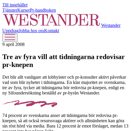
Till innehållet
Tjänster
Kurser
Pr-handboken
Westander
Uppdrag
Jobba hos oss
Kontakt
9 april 2008
Tre av fyra vill att tidningarna redovisar
pr-knepen
Det blir allt vanligare att lobbyister och pr-konsulter aktivt påverkar
vad som blir nyheter i tidningarna. En klar majoritet av svenskarna,
tre av fyra, tycker att tidningarna bör redovisa pr-knepen, enligt en
ny Sifoundersökning beställd av pr-byrån Westander.
74 procent av svenskarna anser att tidningarna bör redovisa pr-
knepen, så att också resurssvaga aktörer och allmänheten kan göra
sin röst hörd via media. Bara 12 procent är emot förslaget, medan 13