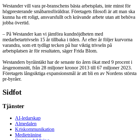
Westander vill vara pr-branschens bästa arbetsplats, inte minst för
högpresterande småbarnsföräldrar. Företagets filosofi är att man ska
kunna ha ett roligt, ansvarsfullt och krävande arbete utan att behöva
jobba övertid.
– På Westander kan vi jämföra kundnöjdheten med
medarbetartrivseln 15 år tillbaka i tiden. År efter år följer kurvorna
varandra, som ett tydligt tecken på hur viktig trivseln på
arbetsplatsen är för resultaten, säger Frida Blom.
Westanders byråintäkt har de senaste tio åren ökat med 9 procent i
årsgenomsnitt, från 28 miljoner kronor 2013 till 67 miljoner 2023.
Företagets långsiktiga expansionsmål är att bli en av Nordens största
pr-byråer.
Sidfot
Tjänster
AI-ledarskap
Almedalen
Kris­kommunikation
Medieträning