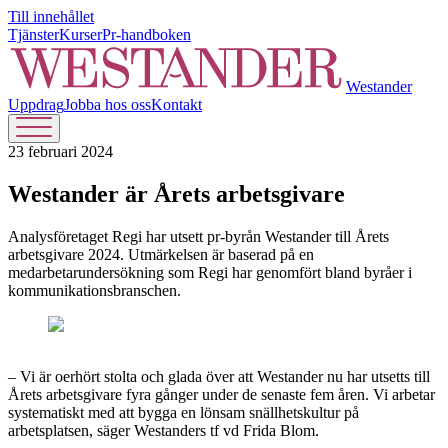
Till innehållet
Tjänster
Kurser
Pr-handboken
Westander
Uppdrag
Jobba hos oss
Kontakt
23 februari 2024
Westander är Årets arbetsgivare
Analysföretaget Regi har utsett pr-byrån Westander till Årets
arbetsgivare 2024. Utmärkelsen är baserad på en
medarbetarundersökning som Regi har genomfört bland byråer i
kommunikationsbranschen.
– Vi är oerhört stolta och glada över att Westander nu har utsetts till
Årets arbetsgivare fyra gånger under de senaste fem åren. Vi arbetar
systematiskt med att bygga en lönsam snällhetskultur på
arbetsplatsen, säger Westanders tf vd Frida Blom.