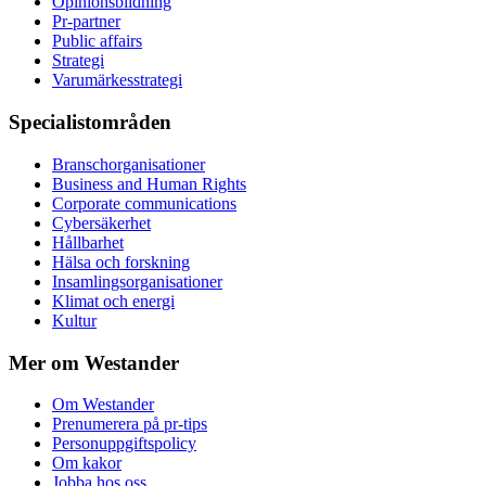
Opinionsbildning
Pr-partner
Public affairs
Strategi
Varumärkesstrategi
Specialistområden
Branschorganisationer
Business and Human Rights
Corporate communications
Cybersäkerhet
Hållbarhet
Hälsa och forskning
Insamlingsorganisationer
Klimat och energi
Kultur
Mer om Westander
Om Westander
Prenumerera på pr-tips
Personuppgiftspolicy
Om kakor
Jobba hos oss