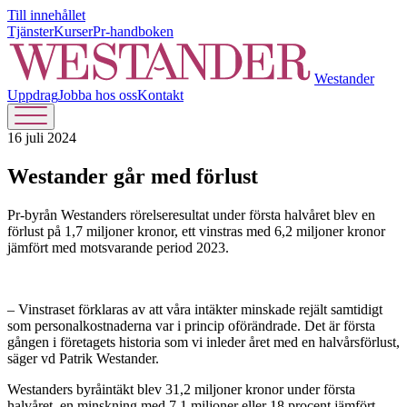
Till innehållet
Tjänster
Kurser
Pr-handboken
Westander
Uppdrag
Jobba hos oss
Kontakt
16 juli 2024
Westander går med förlust
Pr-byrån Westanders rörelseresultat under första halvåret blev en
förlust på 1,7 miljoner kronor, ett vinstras med 6,2 miljoner kronor
jämfört med motsvarande period 2023.
– Vinstraset förklaras av att våra intäkter minskade rejält samtidigt
som personalkostnaderna var i princip oförändrade. Det är första
gången i företagets historia som vi inleder året med en halvårsförlust,
säger vd Patrik Westander.
Westanders byråintäkt blev 31,2 miljoner kronor under första
halvåret, en minskning med 7,1 miljoner eller 18 procent jämfört