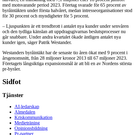
med motsvarande period 2023. Företag svarade för 65 procent av
byråintäkten under första halvåret, medan intresseorganisationer stod
för 30 procent och myndigheter för 5 procent.
– Ljuspunkten är ett trendbrott i antalet nya kunder under senvåren
och den tydliga känslan att uppdragsgivarnas beslutsprocesser nu
går snabbare. Under andra kvartalet ökade äntligen antalet nya
kunder igen, säger Patrik Westander.
Westanders byråintäkt har de senaste tio åren ökat med 9 procent i
årsgenomsnitt, från 28 miljoner kronor 2013 till 67 miljoner 2023.
Företagets långsiktiga expansionsmål är att bli en av Nordens största
pr-byråer.
Sidfot
Tjänster
AI-ledarskap
Almedalen
Kris­kommunikation
Medieträning
Opinionsbildning
Pr-partner