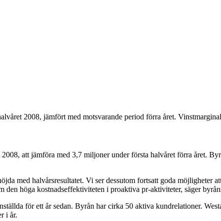
lvåret 2008, jämfört med motsvarande period förra året. Vinstmarginale
t 2008, att jämföra med 3,7 miljoner under första halvåret förra året. B
jda med halvårsresultatet. Vi ser dessutom fortsatt goda möjligheter at
den höga kostnadseffektiviteten i proaktiva pr-aktiviteter, säger byrån
ställda för ett år sedan. Byrån har cirka 50 aktiva kundrelationer. Wes
 i år.