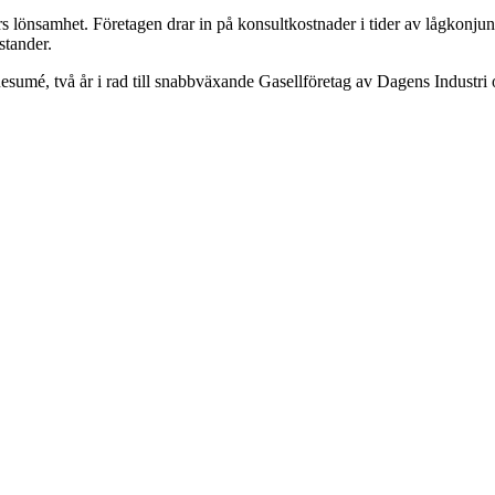
önsamhet. Företagen drar in på konsultkostnader i tider av lågkonjunkt
stander.
 Resumé, två år i rad till snabbväxande Gasellföretag av Dagens Industri