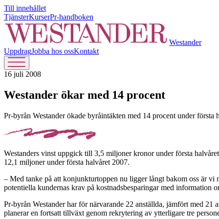
Till innehållet
Tjänster
Kurser
Pr-handboken
Westander
Uppdrag
Jobba hos oss
Kontakt
16 juli 2008
Westander ökar med 14 procent
Pr-byrån Westander ökade byråintäkten med 14 procent under första ha
Westanders vinst uppgick till 3,5 miljoner kronor under första halvåre
12,1 miljoner under första halvåret 2007.
– Med tanke på att konjunkturtoppen nu ligger långt bakom oss är vi nö
potentiella kundernas krav på kostnadsbesparingar med information om 
Pr-byrån Westander har för närvarande 22 anställda, jämfört med 21 an
planerar en fortsatt tillväxt genom rekrytering av ytterligare tre personer