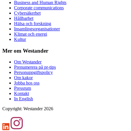
Business and Human Rights
Corporate communications
Cybersäkerhet
Hållbarhet
Hälsa och forskning
Insamlingsorganisationer
Klimat och energi
Kultur
Mer om Westander
Om Westander
Prenumerera på pr-tips
Personuppgiftspolicy
Om kakor
Jobba hos oss
Pressrum
Kontakt
In English
Copyright
:
Westander
2026