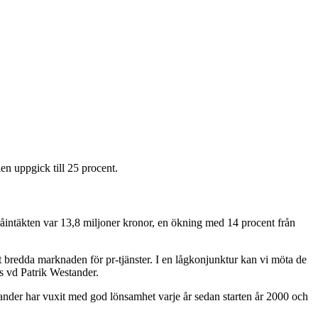
n uppgick till 25 procent.
yråintäkten var 13,8 miljoner kronor, en ökning med 14 procent från
t bredda marknaden för pr-tjänster. I en lågkonjunktur kan vi möta de
s vd Patrik Westander.
tander har vuxit med god lönsamhet varje år sedan starten år 2000 och