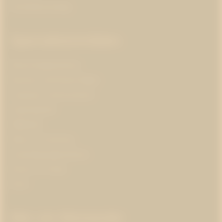
Varumärkesstrategi
Specialistområden
Branschorganisationer
Business and Human Rights
Corporate communications
Cybersäkerhet
Hållbarhet
Hälsa och forskning
Insamlingsorganisationer
Klimat och energi
Kultur
Mer om Westander