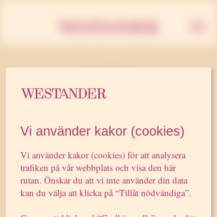
Westan
23 OKTOBER 2007
Westander ökar med 17
procent
Vi använder kakor (cookies)
Pr-byrån Westander ökade byråintäkten
Vi använder kakor (cookies) för att analysera
med 17 procent under årets första nio
trafiken på vår webbplats och visa den här
månader, jämfört med motsvarande period
rutan. Önskar du att vi inte använder din data
2006. Vinstmarginalen uppgick till 25
kan du välja att klicka på “Tillåt nödvändiga”.
procent.