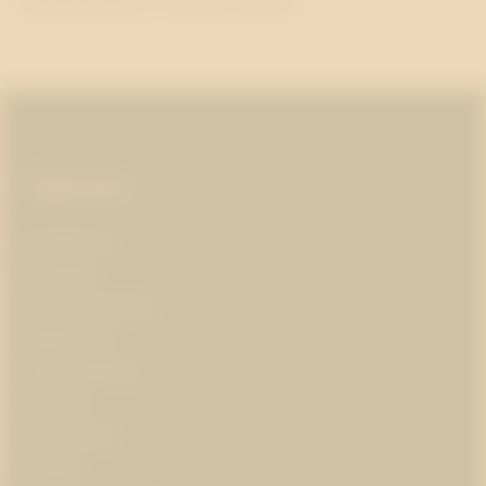
Sidfot
Tjänster
AI-ledarskap
Almedalen
Kris­kommunikation
Medieträning
Opinionsbildning
Pr-partner
Public affairs
Strategi