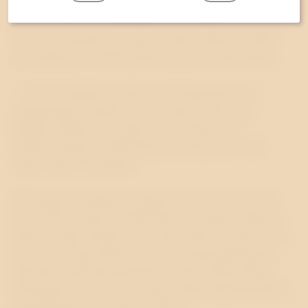
jämfört med 19 anställda för ett år sedan. Byrån har
cirka 45 aktiva kundrelationer. Westander har vuxit
med god lönsamhet varje år sedan starten år 2000
och planerar en fortsatt tillväxt genom rekrytering.
– Vi ska fortsätta att rekrytera kompetenta och
engagerade konsulter och vidareutveckla våra
tjänster. Målet är att nästa år bli utsedda till
snabbväxande Gasellföretag för tredje året i rad,
säger Patrik Westander.
Westander utnämndes nyligen, för andra året i rad,
till snabbväxande Gasellföretag av Dagens Industri.
Byrån utsågs tidigare i år, också detta för andra året i
rad, till Sveriges Bästa Pr-byrå i branschtidningen
Resumés kundundersökning. Under 2006 utsågs
Westander dessutom till ekonomiskt högpresterande
Superföretag av Veckans Affärer.