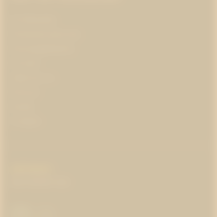
Om Westander
Prenumerera på pr-tips
Personuppgiftspolicy
Om kakor
Jobba hos oss
Pressrum
Kontakt
In English
COPYRIGHT
:
WESTANDER
2026