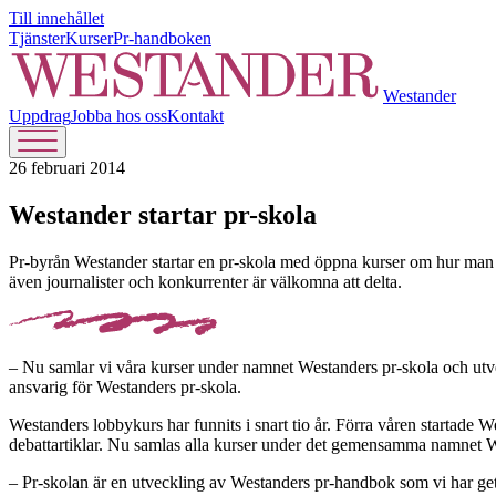
Till innehållet
Tjänster
Kurser
Pr-handboken
Westander
Uppdrag
Jobba hos oss
Kontakt
26 februari 2014
Westander startar pr-skola
Pr-byrån Westander startar en pr-skola med öppna kurser om hur man ska
även journalister och konkurrenter är välkomna att delta.
– Nu samlar vi våra kurser under namnet Westanders pr-skola och utveck
ansvarig för Westanders pr-skola.
Westanders lobbykurs har funnits i snart tio år. Förra våren startad
debattartiklar. Nu samlas alla kurser under det gemensamma namnet W
– Pr-skolan är en utveckling av Westanders pr-handbok som vi har get