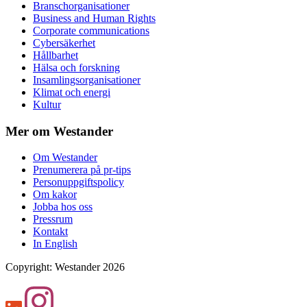
Branschorganisationer
Business and Human Rights
Corporate communications
Cybersäkerhet
Hållbarhet
Hälsa och forskning
Insamlingsorganisationer
Klimat och energi
Kultur
Mer om Westander
Om Westander
Prenumerera på pr-tips
Personuppgiftspolicy
Om kakor
Jobba hos oss
Pressrum
Kontakt
In English
Copyright
:
Westander
2026