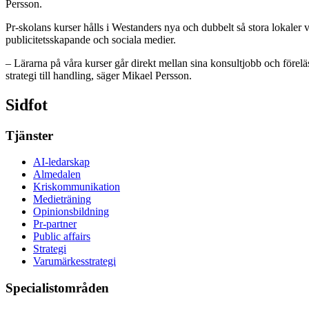
Persson.
Pr-skolans kurser hålls i Westanders nya och dubbelt så stora lokale
publicitetsskapande och sociala medier.
– Lärarna på våra kurser går direkt mellan sina konsultjobb och förel
strategi till handling, säger Mikael Persson.
Sidfot
Tjänster
AI-ledarskap
Almedalen
Kris­kommunikation
Medieträning
Opinionsbildning
Pr-partner
Public affairs
Strategi
Varumärkesstrategi
Specialistområden