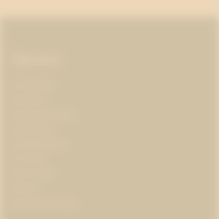
Sidfot
Tjänster
AI-ledarskap
Almedalen
Kris­kommunikation
Medieträning
Opinionsbildning
Pr-partner
Public affairs
Strategi
Varumärkesstrategi