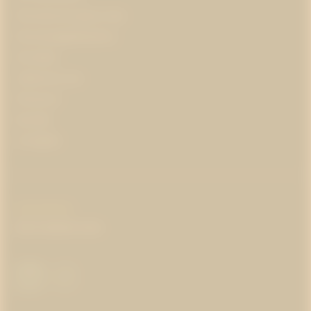
Prenumerera på pr-tips
Personuppgiftspolicy
Om kakor
Jobba hos oss
Pressrum
Kontakt
In English
COPYRIGHT
:
WESTANDER
2026