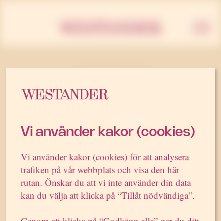
Westan
7 SEPTEMBER 2006
Westander värvar från
Intellecta
Vi använder kakor (cookies)
Pr-byrån Westander stärker sin kompetens
Vi använder kakor (cookies) för att analysera
inom företagskommunikation genom att
trafiken på vår webbplats och visa den här
rekrytera Gunnar Vrang från konkurrenten
rutan. Önskar du att vi inte använder din data
Intellecta Communication. Gunnar Vrang
kan du välja att klicka på “Tillåt nödvändiga”.
har tidigare arbetat på bland annat UD och
Genom att klicka på “Godkänn alla” ger du ditt