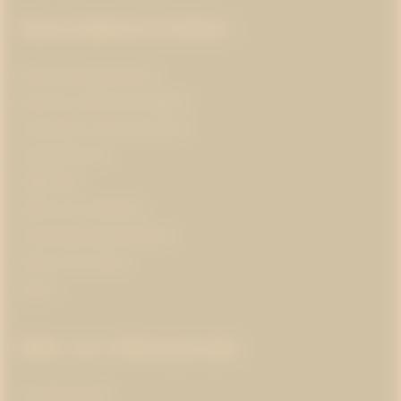
Specialistområden
Branschorganisationer
Business and Human Rights
Corporate communications
Cybersäkerhet
Hållbarhet
Hälsa och forskning
Insamlingsorganisationer
Klimat och energi
Kultur
Mer om Westander
Om Westander