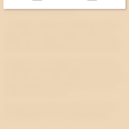
arbetat som konsult för FN:s utvecklingsorgan
UNDP och som frilansjournalist.
– Westanders kundlista och målsättningen att bygga
upp kundernas egen pr-kompetens är något som
tilltalar mig. Det skapar ett förtroende som är viktigt
för långsiktiga kundrelationer, säger Gunnar Vrang.
Westander har nu 19 anställda och cirka 35 aktiva
kundrelationer. Byråintäkten ökade med 33 procent
under första halvåret 2006, jämfört med motsvarande
period föregående år. Westander är en av Sveriges
snabbast växande pr-byråer.
Westander utsågs till Sveriges Bästa Pr-byrå 2005 i
branschtidningen Resumés kundundersökning.