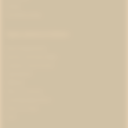
Strategi
Varumärkesstrategi
Specialistområden
Branschorganisationer
Business and Human Rights
Corporate communications
Cybersäkerhet
Hållbarhet
Hälsa och forskning
Insamlingsorganisationer
Klimat och energi
Kultur