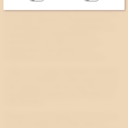
Ellen Larsson har ett flerårigt engagemang inom
Kristdemokraterna. De senaste åren har hon arbetat
som politiskt sakkunnig för Kristdemokratiska
kvinnoförbundet och som projekthandläggare för
demokratibistånd vid Kristdemokratiskt
Internationellt Center. Ellen Larsson har en
magisterexamen i statsvetenskap och en
kandidatexamen i etik från Lunds universitet.
– Ellen Larssons gedigna partipolitiska erfarenheter
gör att hon omedelbart kan skapa kundnytta i våra
olika samarbeten. Vi rekryterar gärna fler personer
med partipolitisk bakgrund, säger Westanders vd
Patrik Westander.
Westander har nu 23 anställda och har som mål att
växa till 35 anställda 2014. Byrån utsågs till