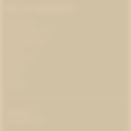
Mer om Westander
Om Westander
Prenumerera på pr-tips
Personuppgiftspolicy
Om kakor
Jobba hos oss
Pressrum
Kontakt
In English
COPYRIGHT
:
WESTANDER
2026