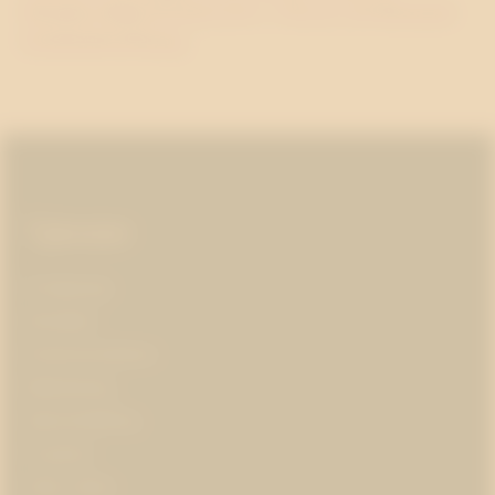
Kundens Bästa Pr-byrå 2011 i Novus och Resumés
kundundersökning.
Sidfot
Tjänster
AI-ledarskap
Almedalen
Kris­kommunikation
Medieträning
Opinionsbildning
Pr-partner
Public affairs