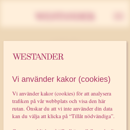
Westan
12 APRIL 2012
Westander värvar från
Kristdemokraterna
Vi använder kakor (cookies)
Pr-byrån Westander har anställt Ellen
Vi använder kakor (cookies) för att analysera
Larsson, senast politiskt sakkunnig hos
trafiken på vår webbplats och visa den här
Kristdemokratiska kvinnoförbundet. Ellen
rutan. Önskar du att vi inte använder din data
Larsson har mångårig partipolitisk
kan du välja att klicka på “Tillåt nödvändiga”.
erfarenhet och är bland annat