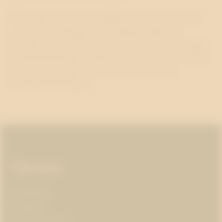
Westander har nu 23 anställda och har som mål att
växa till 35 anställda 2014. Byrån utsågs till
Kundens Bästa Pr-byrå 2011 i Novus och Resumés
kundundersökning. Westander har sju år i rad, 2005-
2011, vunnit någon av branschens två stora
kundundersökningar.
Sidfot
Tjänster
AI-ledarskap
Almedalen