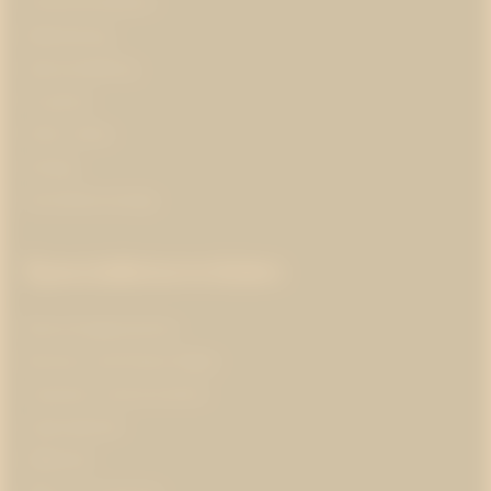
Kris­kommunikation
Medieträning
Opinionsbildning
Pr-partner
Public affairs
Strategi
Varumärkesstrategi
Specialistområden
Branschorganisationer
Business and Human Rights
Corporate communications
Cybersäkerhet
Hållbarhet