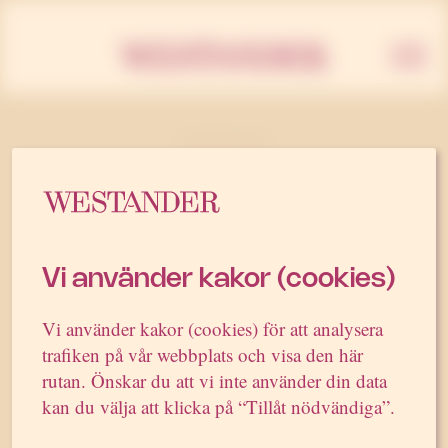
Westan
5 MARS 2012
Westander värvar från
Socialdemokraterna
Vi använder kakor (cookies)
Pr-byrån Westander har anställt Ida
Vi använder kakor (cookies) för att analysera
Johansson, senast pressekreterare och
trafiken på vår webbplats och visa den här
kommunikationsombudsman på
rutan. Önskar du att vi inte använder din data
Socialdemokraternas partikansli. Ida
kan du välja att klicka på “Tillåt nödvändiga”.
Johansson har mångårig partipolitisk