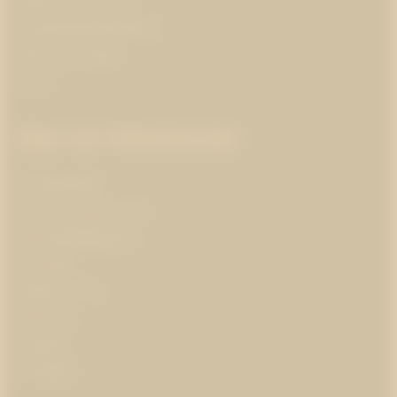
Hälsa och forskning
Insamlingsorganisationer
Klimat och energi
Kultur
Mer om Westander
Om Westander
Prenumerera på pr-tips
Personuppgiftspolicy
Om kakor
Jobba hos oss
Pressrum
Kontakt
In English