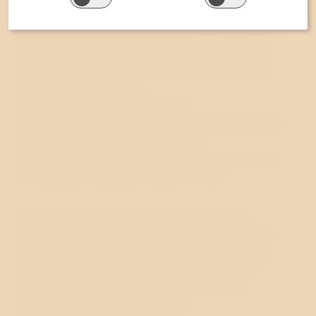
Ida Johansson har arbetat för Socialdemokraterna
sedan 2005 och haft flera befattningar på såväl
nationell som regional och lokal nivå. Senast var
hon pressekreterare och
kommunikationsombudsman på
Socialdemokraternas partikansli. Dessförinnan har
hon bland annat varit kanslichef för
Socialdemokraterna i Region Skåne samt utredare
och lärare på Linnéuniversitetet i Växjö.
– Ida Johanssons praktiska erfarenheter från
kommunikativt arbete inom partipolitiken gör att
hon omedelbart kan gå in och skapa kundnytta i
flera olika samarbeten. Vi rekryterar gärna fler
personer med partipolitisk bakgrund, säger
Westanders vd Patrik Westander.